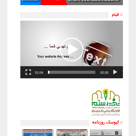
:: فیلم
نمایشگر
ویدیو
01:04
00:00
:: کیوسک روزنامه