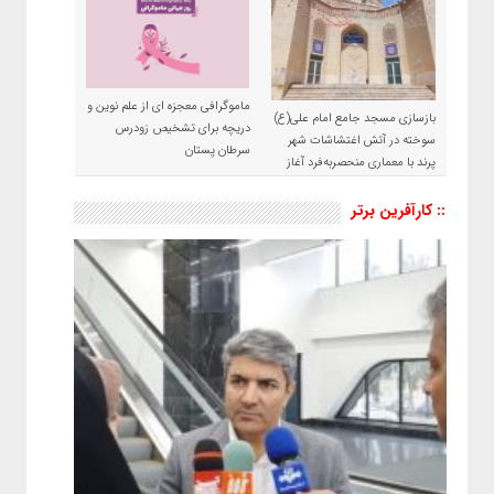
ماموگرافی معجزه ای از علم نوین و
بازسازی مسجد جامع امام علی(ع)
دریچه برای تشخیص زودرس
سوخته در آتش اغتشاشات شهر
سرطان پستان
پرند با معماری منحصربه‌فرد آغاز
شد
:: کارآفرین برتر