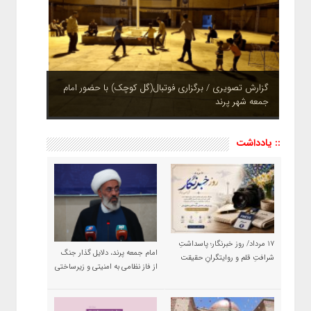
گزارش تصویری / برگزاری فوتبال(گل کوچک) با حضور امام
جمعه شهر پرند
:: یادداشت
۱۷ مرداد/ روز خبرنگار؛ پاسداشتِ
امام جمعه پرند، دلایل گذار جنگ
شرافتِ قلم و روایتگرانِ حقیقت
از فاز نظامی به امنیتی و زیرساختی