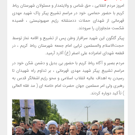
امروز مردم انقلابی ، حق شناس و ولایتمدار و مسئولان شهرستان رباط
کریم با حضور حماسی خود در مراسم تشییع پیکر پاک شهید مهدی
قهرمانی از شهدای حملات ددمنشانه رژیم صهیونیستی ، قصیده
شکست متجاوزان را سرودند.
پیکر گلگون این شهید سرافراز وطن پس از تشییع و اقامه نماز توسط
حجت‌الاسلام والمسلمین ترابی امام جمعه شهرستان رباط کریم ، در
قطعه شهدای امامزاده علی اصغر (ع) آلارد آرمید.
مردم بصیر و آگاه رباط کریم با حضور بی بدیل و دشمن شکن خود در
مراسم تشییع پیکر شهید مهدی قهرمانی ، بر تداوم راه شهیدان تا
رسیدن به اهداف عالیه انقلاب اسلامی و محو رژیم اشغالگر قدس به
رهبری ولی امر مسلمین جهان حضرت امام خامنه ای ( مد ظله العالی
) تأکید دوباره کردند.