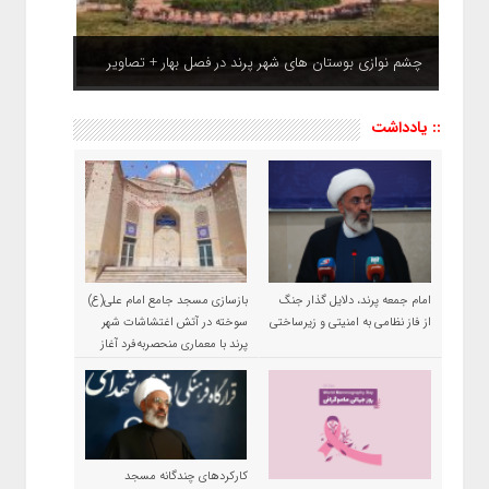
چشم نوازی بوستان های شهر پرند در فصل بهار + تصاویر
:: یادداشت
امام جمعه پرند، دلایل گذار جنگ
بازسازی مسجد جامع امام علی(ع)
از فاز نظامی به امنیتی و زیرساختی
سوخته در آتش اغتشاشات شهر
پرند با معماری منحصربه‌فرد آغاز
شد
کارکردهای چندگانه مسجد