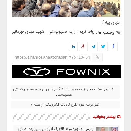
انتهای پیام/
رباط کریم
رژیم صهیونیستی
شهید مهدی قهرمانی
برچسب ها :
,
,
https://shahrosanaatkhabar.ir/?p=19454
« درخواست جمعی از محققان از دانشگاهیان جهان برای محکومیت رژیم
صهیونیستی
آغاز مرحله سوم طرح کالابرگ الکترونیکی از شنبه »
بیشتر بخوانید
رئیس‌ جمهور: مبلغ کالابرگ افزایش می‌یابد/ اصلاح