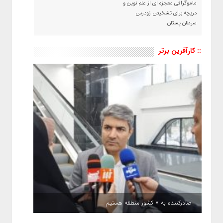
ماموگرافی معجزه ای از علم نوین و
دریچه برای تشخیص زودرس
سرطان پستان
:: کارآفرین برتر
صادرکننده به ۷ کشور منطقه هستیم