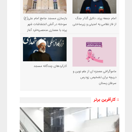
امام جمعه پرند، دلایل گذار جنگ
بازسازی مسجد جامع امام علی(ع)
از فاز نظامی به امنیتی و زیرساختی
سوخته در آتش اغتشاشات شهر
پرند با معماری منحصربه‌فرد آغاز
شد
کارکردهای چندگانه مسجد
ماموگرافی معجزه ای از علم نوین و
دریچه برای تشخیص زودرس
سرطان پستان
:: کارآفرین برتر