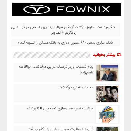
« گرامیداشت سالروز بازگشت آزادگان سرافراز به میهن اسلامی در فرمانداری
رباط‌کریم + تصاویر
بانک مرکزی بدهی ۶۸۰ میلیون دلاری به بانک مسکن را تسویه کند »
بیشتر بخوانید
پیام تسلیت وزیر فرهنگ در پی درگذشت ابوالقاسم
قاسم‌زاده
محمد حقیقی درگذشت
جزئیات نحوه فعال‌سازی کیف پول الکترونیک
شایعه «معافیت سربازان فراری» تکذیب شد