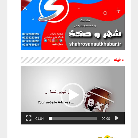
:: فیلم
نمایشگر
ویدیو
01:04
00:00