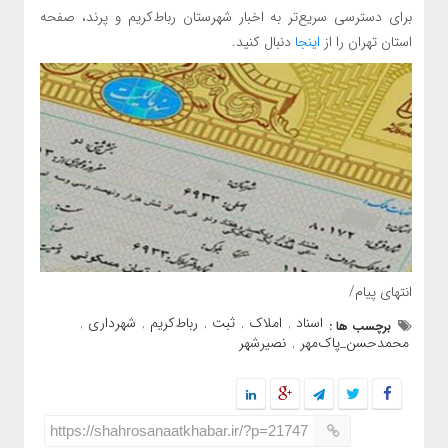
برای دسترسی سریع‌تر به اخبار شهرستان رباط‌کریم و پرند، صفحه
استان تهران را از
اینجا
دنبال کنید.
انتهای پیام/
اسناد
املاک
ثبت
رباط‌کریم
شهرداری
برچسب ها :
,
,
,
,
,
محمدحسن_پاک‌مهر
نصیرشهر
,
https://shahrosanaatkhabar.ir/?p=21747