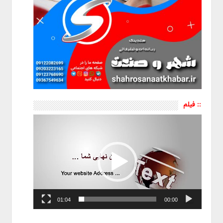
:: فیلم
نمایشگر
ویدیو
01:04
00:00