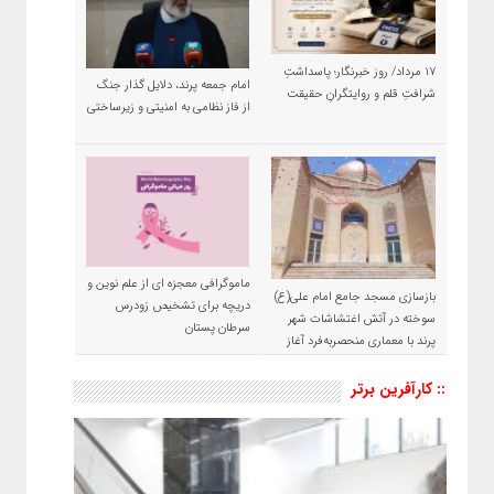
۱۷ مرداد/ روز خبرنگار؛ پاسداشتِ
امام جمعه پرند، دلایل گذار جنگ
شرافتِ قلم و روایتگرانِ حقیقت
از فاز نظامی به امنیتی و زیرساختی
ماموگرافی معجزه ای از علم نوین و
بازسازی مسجد جامع امام علی(ع)
دریچه برای تشخیص زودرس
سوخته در آتش اغتشاشات شهر
سرطان پستان
پرند با معماری منحصربه‌فرد آغاز
شد
:: کارآفرین برتر