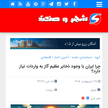
گروه :
دسته‌بندی نشده
/
آخرین اخبار
/
اقتصادی
چرا ایران با وجود ذخایر عظیم گاز به واردات نیاز
دارد؟
25 اردیبهشت 1405
کد خبر 32671
ایمیل
پرینت
سایز متن
/