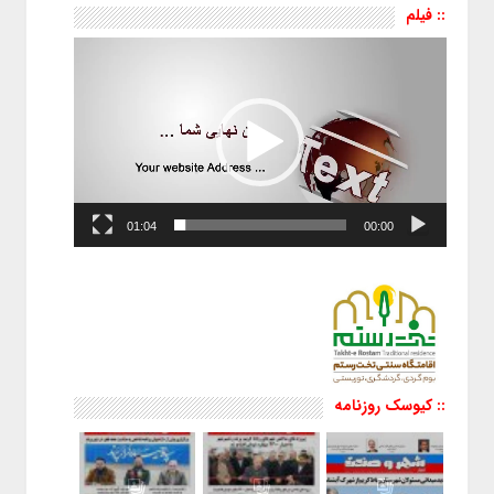
:: فیلم
نمایشگر
ویدیو
01:04
00:00
:: کیوسک روزنامه