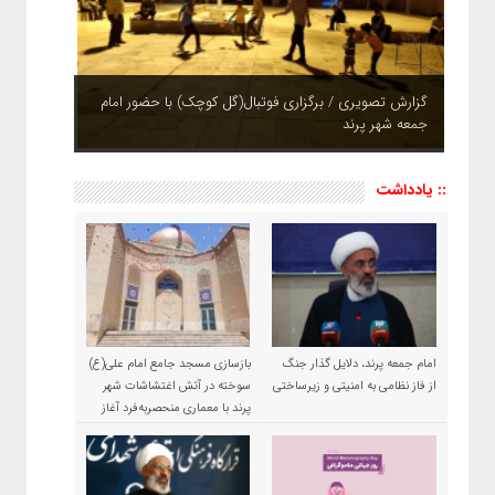
چشم نوازی بوستان های شهر پرند در فصل بهار + تصاویر
:: یادداشت
امام جمعه پرند، دلایل گذار جنگ
بازسازی مسجد جامع امام علی(ع)
از فاز نظامی به امنیتی و زیرساختی
سوخته در آتش اغتشاشات شهر
پرند با معماری منحصربه‌فرد آغاز
شد