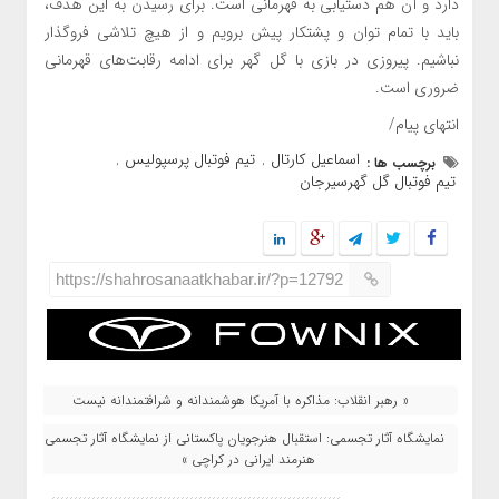
دارد و آن هم دستیابی به قهرمانی است. برای رسیدن به این هدف،
باید با تمام توان و پشتکار پیش برویم و از هیچ تلاشی فروگذار
نباشیم. پیروزی در بازی با گل گهر برای ادامه رقابت‌های قهرمانی
ضروری است.
انتهای پیام/
اسماعیل کارتال
تیم فوتبال پرسپولیس
برچسب ها :
,
,
تیم فوتبال گل گهرسیرجان
https://shahrosanaatkhabar.ir/?p=12792
« رهبر انقلاب: مذاکره با آمریکا هوشمندانه و شرافتمندانه نیست
نمایشگاه آثار تجسمی: استقبال هنرجویان پاکستانی از نمایشگاه آثار تجسمی
هنرمند ایرانی در کراچی »