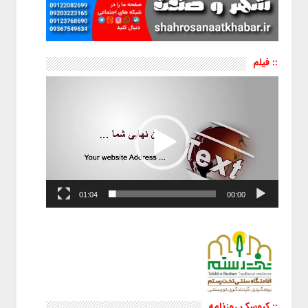
:: فیلم
نمایشگر
ویدیو
01:04
00:00
:: کیوسک روزنامه