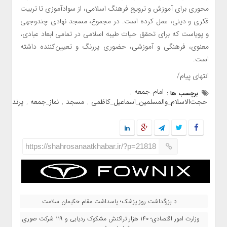
محوری برای آموزش و ترویج فرهنگ اسلامی، از سوادآموزی تا تربیت
فکری و دینی، عمل کرده است. در مجموع، مسجد نهادی چندوجهی
و پویاست که برای تحقق حیات طیبه اسلامی در تمامی ابعاد عبادی،
معنوی، فرهنگی و آموزشی، حضوری پررنگ و تعیین‌کننده داشته
است.
انتهای پیام/
امام_جمعه
برچسب ها :
,
حجت‌الاسلام_والمسلمین_اسماعیل_کاظمی
مسجد
نماز_جمعه
پرند
,
,
,
https://shahrosanaatkhabar.ir/?p=21818
« بزرگداشت روز پزشک؛ پاسداشت مقام حکیمان سلامت
وزارت امور اقتصادی؛ ۱۴۰ هزار تراکنش مشکوک ردیابی و ۱۱۹ شرکت صوری