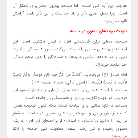
هرچند این آیه کلی است، اما مسجد بهترین بستر برای تحقق آن
است، زیرا محل اصلی ذکر و یاد خداست و این ذکر باعث آرامش
قلوب می‌شود.
تقویت پیوندهای معنوی در جامعه
مسجد، محلی برای گردهمایی افراد با ایمان مشترک است. این
اجتماع، پیوندهای معنوی را تقویت می‌کند، حس همبستگی و اخوت
دینی را در جامعه افزایش می‌دهد و مسلمانان را حول محور بندگی
خدا متحد می‌سازد.
امام صادق (ع) می‌فرماید: “ثلاثٌ مَن كُنَّ فِيهِ كانَ مُؤمِناً… وَ أَنْ يُحِبَّ
لِأَخِيهِ مَا يُحِبُّ لِنَفْسِهِ…” (اصول کافی، جلد ۲، صفحه ۱۶۷).
مساجد با ایجاد همدلی و الفت میان مؤمنان، زمینه‌ساز تحقق این
فرمایش در جهت تقویت برادری و همبستگی در جامعه است.
مساجد نه تنها مکانی برای عبادت است، بلکه کانون تهذیب نفس،
کسب آرامش روانی و تقویت پیوندهای معنوی در جامعه به شمار
می‌رود. با حضور در مساجد و استفاده از برنامه‌های آن، افراد به رشد
معنوی رسیده و این رشد، سطح معنویت کلی جامعه را ارتقا
می‌بخشد.