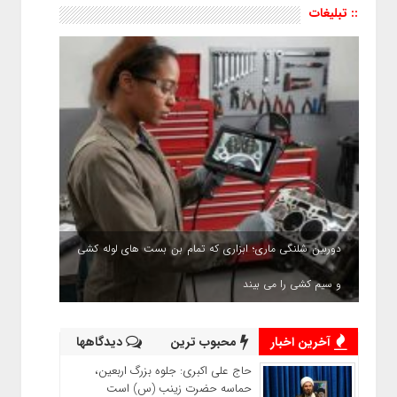
:: تبلیغات
دوربین شلنگی ماری؛ ابزاری که تمام بن بست های لوله کشی
و سیم کشی را می بیند
آخرین اخبار
محبوب ترین
دیدگاهها
حاج‌ علی‌ اکبری: جلوه بزرگ اربعین،
حماسه حضرت زینب (س) است