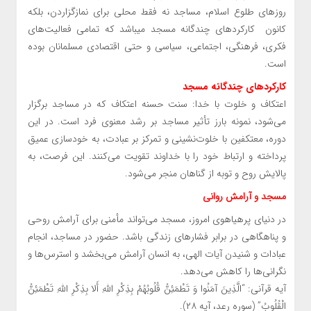
روزهای طلوع اسلام، مساجد نه فقط محلی برای نمازگزاردن، بلکه
کانون کارکردهای چندگانه مسجد میباشد که تمامی فعالیت‌های
فکری، فرهنگی، اجتماعی، سیاسی و حتی اقتصادی مسلمانان بوده
است.
کارکردهای چندگانه مسجد
اعتکاف و خلوت با خدا: سنت حسنه اعتکاف که در مساجد برگزار
می‌شود، نمونه بارز تأثیر مساجد بر رشد معنوی فرد است. در این
دوره، معتکفین با خلوت‌نشینی و تمرکز بر عبادت، به خودسازی عمیق
پرداخته و ارتباط خود را با خداوند تقویت می‌کنند. این فرصت، به
پالایش روح و توبه از گناهان منجر می‌شود.
مسجد و آرامش روانی
در دنیای پرهیاهوی امروز، مسجد می‌تواند مأمنی برای آرامش روحی
و پناهگاهی در برابر فشارهای زندگی باشد. حضور در مساجد، انجام
عبادات و شنیدن آیات الهی، به انسان آرامش می‌بخشد و استرس‌ها و
نگرانی‌ها را کاهش می‌دهد.
آیه قرآنی: “الَّذِينَ آمَنُوا وَ تَطْمَئِنُّ قُلُوبُهُمْ بِذِكْرِ اللَّهِ أَلا بِذِكْرِ اللَّهِ تَطْمَئِنُّ
الْقُلُوبُ” (سوره رعد، آیه ۲۸).