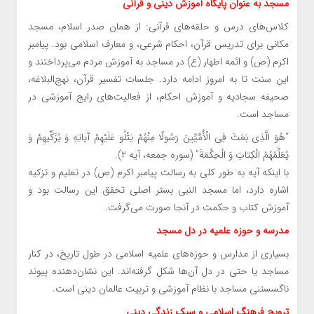
مسجد به عنوان پایگاه آموزش دینی و قرآنی
کلاس‌های درس و حلقه‌های قرآنی: از همان صدر اسلام، مسجد
مکانی برای تدریس قرآن، احکام شرعی، و معارف اسلامی بود. پیامبر
اکرم (ص) و ائمه اطهار (ع) در مساجد به آموزش مردم می‌پرداختند و
این سنت تا به امروز ادامه دارد. جلسات تفسیر قرآن، نهج‌البلاغه،
صحیفه سجادیه و آموزش احکام، از فعالیت‌های رایج آموزشی در
مساجد است.
“هُوَ الَّذِي بَعَثَ فِي الْأُمِّيِّينَ رَسُولًا مِنْهُمْ يَتْلُو عَلَيْهِمْ آياتِهِ وَ يُزَكِّيهِمْ وَ
يُعَلِّمُهُمُ الْكِتابَ وَ الْحِكْمَةَ” (سوره جمعه، آیه ۲).
با اینکه آیه به طور کلی به رسالت پیامبر اکرم (ص) در تعلیم و تزکیه
اشاره دارد، اما مسجد النبی بستر اصلی تحقق این رسالت بود و
آموزش کتاب و حکمت در آنجا صورت می‌گرفت.
مدرسه و حوزه علمیه در دل مسجد
بسیاری از مدارس و حوزه‌های علمیه اسلامی در طول تاریخ، در کنار
مساجد یا حتی در دل آن‌ها شکل گرفته‌اند. این نشان‌دهنده پیوند
ناگسستنی مساجد با نظام آموزشی و تربیت عالمان دینی است.
ترویج فرهنگ اسلامی و سبک زندگی دینی