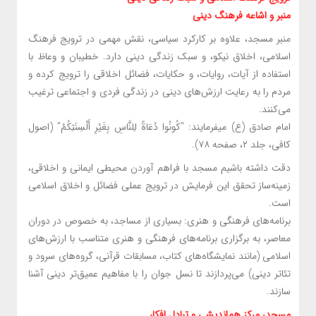
منبر و اشاعه فرهنگ دینی
منبر مسجد، علاوه بر کارکرد سیاسی، نقش مهمی در ترویج فرهنگ
اسلامی، اخلاق نیکو، و سبک زندگی دینی دارد. خطیبان و وعاظ با
استفاده از آیات، روایات، و حکایات، فضائل اخلاقی را ترویج کرده و
مردم را به رعایت ارزش‌های دینی در زندگی فردی و اجتماعی ترغیب
می‌کنند.
امام صادق (ع) میفرمایند: “کُونُوا دُعَاةً لِلنَّاسِ بِغَيْرِ أَلْسِنَتِكُمْ” (اصول
کافی، جلد ۲، صفحه ۷۸).
دقت داشته باشیم مسجد با فراهم آوردن محیطی ایمانی و اخلاقی،
زمینه‌ساز تحقق این فرمایش در ترویج عملی فضائل و اخلاق اسلامی
است.
برنامه‌های فرهنگی و هنری: بسیاری از مساجد، به خصوص در دوران
معاصر، به برگزاری برنامه‌های فرهنگی و هنری متناسب با ارزش‌های
اسلامی (مانند نمایشگاه‌های کتاب، مسابقات قرآنی، گروه‌های سرود و
تئاتر دینی) می‌پردازند تا نسل جوان را با مفاهیم عمیق‌تر دینی آشنا
سازند.
مسجد، مرکز هم‌اندیشی و تبادل افکار