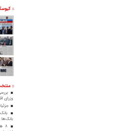
:: کیوسک
:: منتخ
بررسی
وزرای اقت
جزئیات
بانک‌ها 
۸ ه