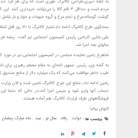
مردم است و حداقل ۳ قلم کالا را می‌توانند خریداری
گوشت گوساله،‌مرغ و تخم مرغ و گروه حبوبات و خوار و بار شامل قند
سخنگوی طرح کالابرگ ادامه داد،‌اعتبار کالابرگ تا ۱۲۰ روز قابل انتقال به دوره بعدی و قابل استفاده است.
سالهای بعد اجرا شد.
شاهرخ رامین نماینده مجلس در کمیسیون اجتماعی نیز در مورد کا
به گفته وی،‌ رئیس جمهور نامه‌ای به مقام معطم رهبری برای تام
طیب خاطر موافقت می‌کنند که یک میلیارد دلار از منابع صندوق ت
رامین ادامه داد،‌ منابع این طرح کالابرگ تامین شده و الان وزارت
حساب آنها واریز شود و سپس اجرا کند،‌در حالی که حتما این من
فروشگاههای طرف قرارداد کالابرگ هم آماده هستند.
انتهای پیام/
دولت
رفاه
سال نو
عید
ماه مبارک رمضان
برچسب ها :
,
,
,
,
,