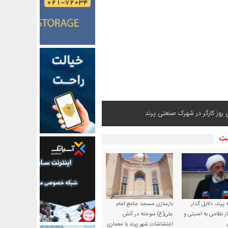
ی روز کارگر در شهرک صنعتی پرند
شت
پرند، دلایل گذار
بازسازی مسجد جامع امام
ز نظامی به امنیتی و
علی(ع) سوخته در آتش
اغتشاشات شهر پرند با معماری