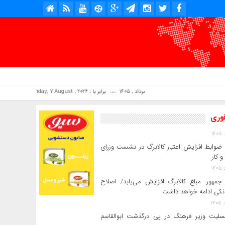
امروز : جمعه, ۱۶ مرداد , ۱۴۰۵ .::. برابر با : Friday, 7 August , 2026 .::. اخبار منتشر شده : 2 خبر
فوری
ضوابط افزایش اعتبار کالابرگ در نشست وزرای
و کار
جمهور: مبلغ کالابرگ افزایش می‌یابد/ اصلاح
انکی ادامه خواهد داشت
سلیت وزیر فرهنگ در پی درگذشت ابوالقاسم