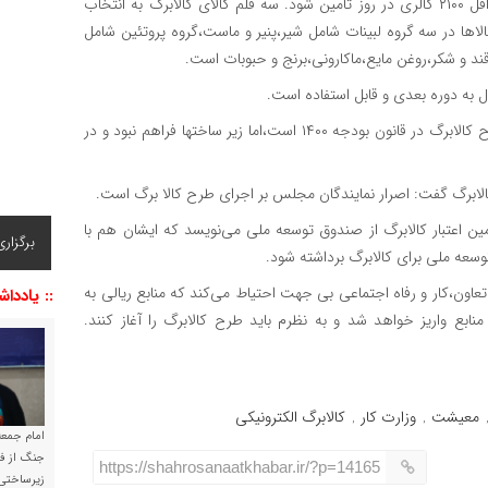
به گفته دبیری،‌طراحی کالابرگ طوری است که برای هر فرد حداقل ۲۱۰۰ کالری در روز تامین شود. سه قلم کالای کالابرگ به انتخاب
 کنند. این کالاها در سه گروه لبینات شامل شیر،‌پنیر و ماست،‌گروه پروتئین شامل
 و شکر،‌روغن مایع،‌ماکارونی،‌برنج و حبوبات است.
علی بابایی کارنامی رئیس کمیسیون اجتماعی نیز گفت: ریشه طرح کالابرگ در قانون بودجه ۱۴۰۰ است،‌اما زیر ساختها فراهم نبود و در
لابرگ گفت: اصرار نمایندگان مجلس بر اجرای طرح کالا برگ است.
ین اعتبار کالابرگ از صندوق توسعه ملی می‌نویسد که ایشان هم با
برگزار
وسعه ملی برای کالابرگ برداشته شود.
 تعاون،‌کار و رفاه اجتماعی بی جهت احتیاط می‌کند که منابع ریالی به
:: یاددا
ابع واریز خواهد شد و به نظرم باید طرح کالابرگ را آغاز کنند.
معیشت
وزارت کار
کالابرگ الکترونیکی
,
,
امام جمعه 
جنگ از فا
https://shahrosanaatkhabar.ir/?p=14165
زیرساختی