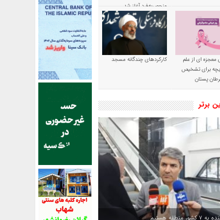
منحصربه‌فرد آغاز شد
 معجزه ای از علم
کارکردهای چندگانه مسجد
ریچه برای تشخیص
طان پستان
ین برتر
کشور منطقه هستیم