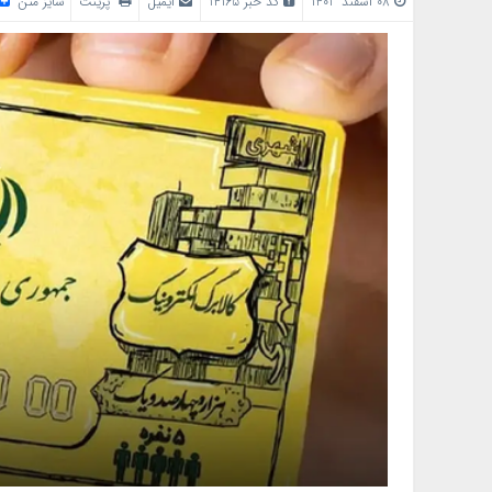
08 اسفند 1403
کد خبر 14165
ایمیل
پرینت
سایز متن