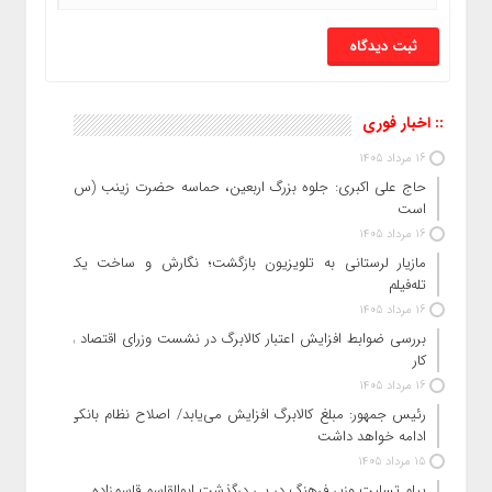
:: اخبار فوری
16 مرداد 1405
حاج‌ علی‌ اکبری: جلوه بزرگ اربعین، حماسه حضرت زینب (س)
است
16 مرداد 1405
مازیار لرستانی به تلویزیون بازگشت؛ نگارش و ساخت یک
تله‌فیلم
16 مرداد 1405
بررسی ضوابط افزایش اعتبار کالابرگ در نشست وزرای اقتصاد و
کار
16 مرداد 1405
رئیس‌ جمهور: مبلغ کالابرگ افزایش می‌یابد/ اصلاح نظام بانکی
ادامه خواهد داشت
15 مرداد 1405
پیام تسلیت وزیر فرهنگ در پی درگذشت ابوالقاسم قاسم‌زاده