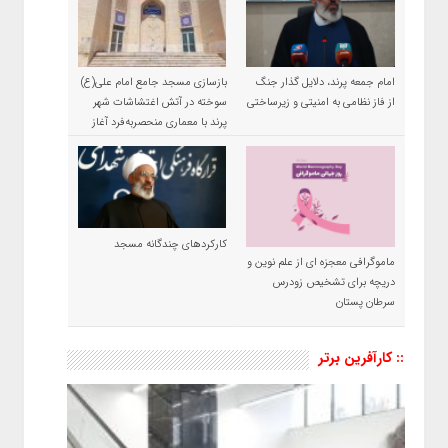
امام جمعه پرند، دلایل گذار جنگ
بازسازی مسجد جامع امام علی(ع)
از فاز نظامی به امنیتی و زیرساختی
سوخته در آتش اغتشاشات شهر
پرند با معماری منحصربه‌فرد آغاز
شد
کارکردهای چندگانه مسجد
ماموگرافی معجزه ای از علم نوین و
دریچه برای تشخیص زودرس
سرطان پستان
:: کارآفرین برتر