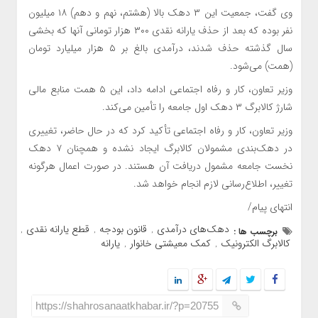
وی گفت، جمعیت این ۳ دهک بالا (هشتم، نهم و دهم) ۱۸ میلیون
نفر بوده که بعد از حذف یارانه نقدی ۳۰۰ هزار تومانی آنها که بخشی
سال گذشته حذف شدند، درآمدی بالغ بر ۵ هزار میلیارد تومان
(همت) می‌شود.
وزیر تعاون، کار و رفاه اجتماعی ادامه داد، این ۵ همت منابع مالی
شارژ کالابرگ ۳ دهک اول جامعه را تأمین می‌کند.
وزیر تعاون، کار و رفاه اجتماعی تأکید کرد که در حال حاضر، تغییری
در دهک‌بندی مشمولان کالابرگ ایجاد نشده و همچنان ۷ دهک
نخست جامعه مشمول دریافت آن هستند. در صورت اعمال هرگونه
تغییر، اطلاع‌رسانی لازم انجام خواهد شد.
انتهای پیام/
دهک‌های درآمدی
قانون بودجه
قطع یارانه نقدی
برچسب ها :
,
,
,
کالابرگ الکترونیک
کمک معیشتی خانوار
یارانه
,
,
https://shahrosanaatkhabar.ir/?p=20755