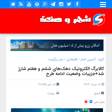
گروه :
آخرین اخبار
/
اقتصادی
/
خبر برگزیده
کالابرگ الکترونیک دهک‌های ششم و هفتم شارژ
شد+جزییات وضعیت ادامه طرح
06 مرداد 1404
کد خبر 20755
ایمیل
پرینت
سایز متن
/