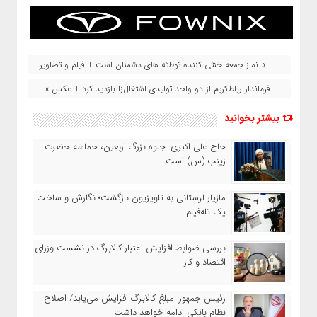
« نماز جمعه خنثی کننده توطئه های دشمنان است + فیلم و تصاویر
فرماندار رباط‌کریم از دو واحد تولیدی اشتغال‌زا بازدید کرد + عکس »
بیشتر بخوانید
حاج‌ علی‌ اکبری: جلوه بزرگ اربعین، حماسه حضرت
زینب (س) است
مازیار لرستانی به تلویزیون بازگشت؛ نگارش و ساخت
یک تله‌فیلم
بررسی ضوابط افزایش اعتبار کالابرگ در نشست وزرای
اقتصاد و کار
رئیس‌ جمهور: مبلغ کالابرگ افزایش می‌یابد/ اصلاح
نظام بانکی ادامه خواهد داشت