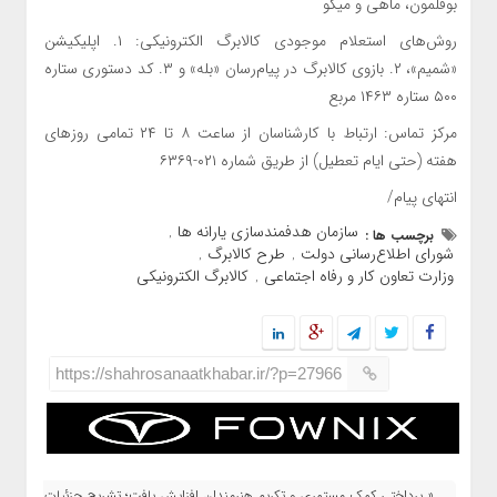
بوقلمون، ماهی و میگو
روش‌های استعلام موجودی کالابرگ الکترونیکی: ۱. اپلیکیشن
«شمیم»، ۲. بازوی کالابرگ در پیام‌رسان «بله» و ۳. کد دستوری ستاره
۵۰۰ ستاره ۱۴۶۳ مربع
مرکز تماس: ارتباط با کارشناسان از ساعت ۸ تا ۲۴ تمامی روزهای
هفته (حتی ایام تعطیل) از طریق شماره ۰۲۱-۶۳۶۹
انتهای پیام/
سازمان هدفمندسازی یارانه ها
برچسب ها :
,
شورای اطلاع‌رسانی دولت
طرح کالابرگ
,
,
وزارت تعاون کار و رفاه اجتماعی
کالابرگ الکترونیکی
,
https://shahrosanaatkhabar.ir/?p=27966
« پرداختی کمک مستمری و تکریم هنرمندان افزایش یافت؛ تشریح جزئیات