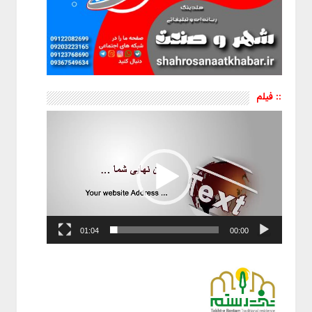
:: فیلم
نمایشگر
ویدیو
01:04
00:00