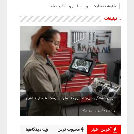
شایعه «معافیت سربازان فراری» تکذیب شد
:: تبلیغات
دوربین شلنگی ماری؛ ابزاری که تمام بن بست های لوله کشی
و سیم کشی را می بیند
آخرین اخبار
محبوب ترین
دیدگاهها