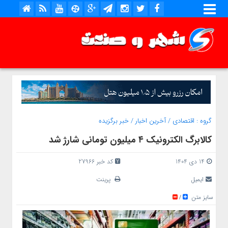
گروه :
اقتصادی
/
آخرین اخبار
/
خبر برگزیده
کالابرگ الکترونیک ۴ میلیون تومانی شارژ شد
14 دی 1404
کد خبر 27966
ایمیل
پرینت
سایز متن
/