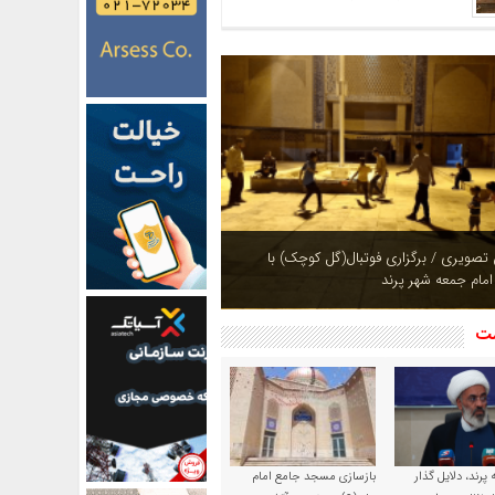
ازی بوستان های شهر پرند در فصل بهار +
شت
پرند، دلایل گذار
بازسازی مسجد جامع امام