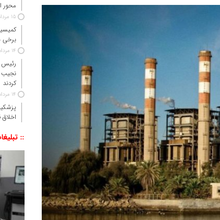
محور ا
15 مرداد 1405
کمیسیو
برخی ن
14 مرداد 1405
رئیس‌ 
نجیب 
کردند
14 مرداد 1405
پزشکیا
اخلاق ق
:: تبلیغا