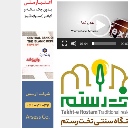
01:04
00:0