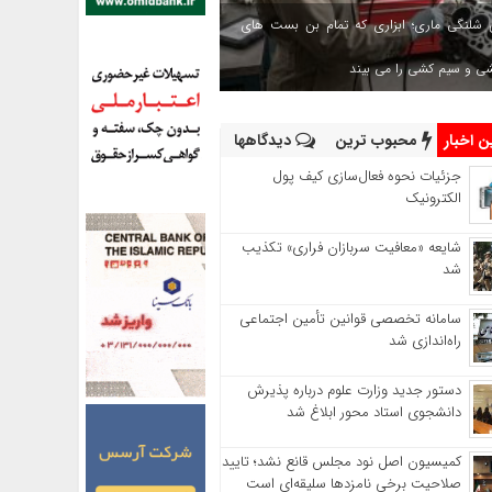
 شلنگی ماری؛ ابزاری که تمام بن بست های
شی و سیم کشی را می بیند
 اخبار
محبوب ترین
دیدگاهها
جزئیات نحوه فعال‌سازی کیف پول
الکترونیک
شایعه «معافیت سربازان فراری» تکذیب
شد
سامانه تخصصی قوانین تأمین اجتماعی
راه‌اندازی شد
دستور جدید وزارت علوم درباره پذیرش
دانشجوی استاد محور ابلاغ شد
کمیسیون اصل نود مجلس قانع نشد؛ تایید
صلاحیت برخی نامزدها سلیقه‌ای است