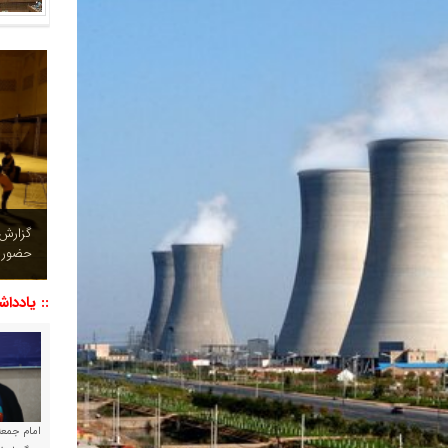
چشم نو
تصاویر
:: یاددا
امام جمعه 