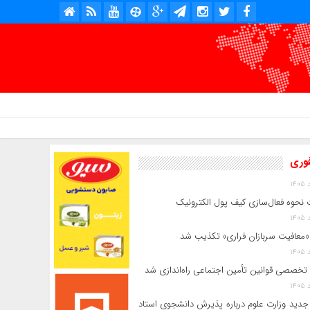
امروز : پنج شنبه, ۱۵ مرداد , ۱۴۰۵ .::. برابر با : Thursday, 6 August , 2026 .::. اخبار منتشر شده : 5 خبر
فوری
 نحوه فعال‌سازی کیف پول الکترونیک
«معافیت سربازان فراری» تکذیب شد
 تخصصی قوانین تأمین اجتماعی راه‌اندازی شد
جدید وزارت علوم درباره پذیرش دانشجوی استاد