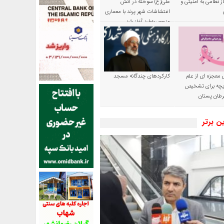
ز نظامی به امنیتی و
علی(ع) سوخته در آتش
اغتشاشات شهر پرند با معماری
منحصربه‌فرد آغاز شد
 معجزه ای از علم
کارکردهای چندگانه مسجد
ریچه برای تشخیص
طان پستان
ین برتر