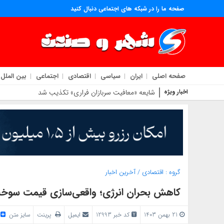
صفحه ما را در شبکه های اجتماعی دنبال کنید
صفحه اصلی
ایران
سیاسی
اقتصادی
اجتماعی
بین الملل
اخبار ویژه
شایعه «معافیت سربازان فراری» تکذیب شد
گروه :
اقتصادی
/
آخرین اخبار
کاهش بحران انرژی؛ واقعی‌سازی قیمت سوخت 
21 بهمن 1403
کد خبر 12993
ایمیل
پرینت
سایز متن
/