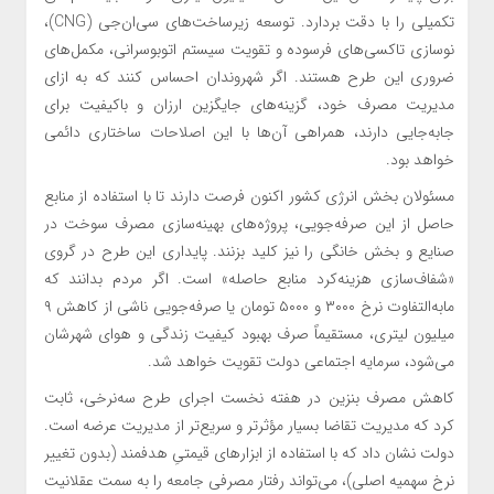
تکمیلی را با دقت بردارد. توسعه زیرساخت‌های سی‌ان‌جی (CNG)،
نوسازی تاکسی‌های فرسوده و تقویت سیستم اتوبوسرانی، مکمل‌های
ضروری این طرح هستند. اگر شهروندان احساس کنند که به ازای
مدیریت مصرف خود، گزینه‌های جایگزین ارزان و باکیفیت برای
جابه‌جایی دارند، همراهی آن‌ها با این اصلاحات ساختاری دائمی
خواهد بود.
مسئولان بخش انرژی کشور اکنون فرصت دارند تا با استفاده از منابع
حاصل از این صرفه‌جویی، پروژه‌های بهینه‌سازی مصرف سوخت در
صنایع و بخش خانگی را نیز کلید بزنند. پایداری این طرح در گروی
«شفاف‌سازی هزینه‌کرد منابع حاصله» است. اگر مردم بدانند که
مابه‌التفاوت نرخ
۳۰۰۰
و
۵۰۰۰
تومان یا صرفه‌جویی ناشی از کاهش ۹
میلیون لیتری، مستقیماً صرف بهبود کیفیت زندگی و هوای شهرشان
می‌شود، سرمایه اجتماعی دولت تقویت خواهد شد.
کاهش مصرف بنزین در هفته نخست اجرای طرح سه‌نرخی، ثابت
کرد که مدیریت تقاضا بسیار مؤثرتر و سریع‌تر از مدیریت عرضه است.
دولت نشان داد که با استفاده از ابزارهای قیمتیِ هدفمند (بدون تغییر
نرخ سهمیه اصلی)، می‌تواند رفتار مصرفی جامعه را به سمت عقلانیت