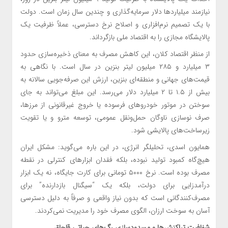
نیازمند میلیاردها دلار سرمایه‌گذاری و چندین سال زمان است. دولت
با یک تصمیم نرم‌افزاری و اصلاح نرخ دسترسی، عملاً ظرفیت یک
پالایشگاه مجازی را به اقتصاد ملی بازگرداند.
از منظر اقتصاد کلان، این کاهش مصرف به معنای ذخیره‌سازی حدود
۳ میلیارد و ۲۸۵ میلیون لیتر بنزین در سال است. با نگاهی به
قیمت‌های جهانی و منطقه‌ای بنزین، ارزش این صرفه‌جویی سالانه به
بیش از ۱.۵ تا ۲ میلیارد دلار می‌رسد. این مبلغ می‌تواند به جای
سوختن در موتور خودروهای فرسوده یا خروج غیرقانونی از مرزها،
صرف نوسازی ناوگان حمل‌ونقل عمومی، توسعه مترو و یا تقویت
زیرساخت‌های پالایشی شود.
همایون اسدی، تحلیلگر انرژی، در این باره می‌گوید: مشکل ایران
هیچ‌گاه کمبود تولید نبوده، بلکه فقدان ابزارهای کنترلی در نقطه
مصرف بوده است. نرخ ۵۰۰۰ تومانی برای کارت جایگاه، نه یک ابزار
درآمدزایی برای دولت، بلکه یک “سیگنال بازدارنده” برای
مصرف‌کنندگانی است که بدون نیاز واقعی و صرفاً به دلیل دسترسی
آسان به سوخت ارزان، الگوی مصرف خود را مدیریت نمی‌کردند.‌
شفافیت تراکنش‌ها و مسدودسازی رگ‌های حیاتی قاچاق