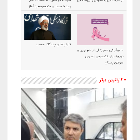
از فاز نظامی به امنیتی و زیرساختی
سوخته در آتش اغتشاشات شهر
پرند با معماری منحصربه‌فرد آغاز
شد
کارکردهای چندگانه مسجد
ماموگرافی معجزه ای از علم نوین و
دریچه برای تشخیص زودرس
سرطان پستان
:: کارآفرین برتر