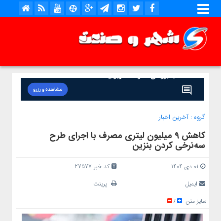
گروه :
آخرین اخبار
کاهش ۹ میلیون لیتری مصرف با اجرای طرح
سه‌نرخی کردن بنزین
01 دی 1404
کد خبر 27577
ایمیل
پرینت
سایز متن
/