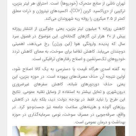
تهران ناشی از منابع متحرک (خودروها) است. احتراق هر لیتر بنزین،
ترکیبی از دی‌اکسید کربن (CO2)، اکسیدهای نیتروژن و ذرات معلق
کمتر از ۲.۵ میکرون را روانه ریه شهروندان می‌کند.
کاهش روزانه ۹ میلیون لیتر بنزین، یعنی جلوگیری از انتشار روزانه
بیش از ۲۰ هزار تن گازهای گلخانه‌ای. این موضوع در فصول سرد
سال که پدیده وارونگی هوا (این ورژن) رخ می‌دهد، اهمیتی
دوچندان می‌یابد. کاهش تقاضا برای سوخت، به معنای کاهش تردد
خودروهای تک‌سرنشین و اصلاح رفتارهای ترافیکی است.
به گفته اسدی هرگاه قیمت یا دسترسی به یک کالا اصلاح شود،
اولین نتیجه آن حذف مصرف‌های بیهوده است. در حوزه بنزین، این
یعنی حذف دوردورهای شبانه، کاهش سفرهای غیرضروری
درون‌شهری و تمایل بیشتر به استفاده از وسایل نقلیه عمومی. نتایج
این طرح را نباید فقط در بودجه دولت دید، بلکه باید در کاهش
روزهای آلوده و هزینه‌های سلامت جامعه نیز جست‌وجو کرد. در
واقع، صرفه‌جویی در مصرف سوخت، نوعی سرمایه‌گذاری در حوزه
بهداشت و درمان عمومی است.‌