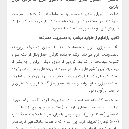
بنزین
دولت با اجرای مدل «سه‌نرخی» و ساماندهی کارت‌های سوخت
جایگاه‌ها، توانست در کمتر از یک هفته به دستاوردی برسد که سال‌ها
با روش‌های تولیدمحور به دست نیامده بود.
تغییر پارادایم از «تولید بیشتر» به «مدیریت مصرف»
اقتصاد انرژی ایران دهه‌هاست که با بحران «مصرف بی‌رویه»
دست‌وپنجه نرم می‌کند. رشد فزاینده ناوگان حمل‌ونقل از یک سو و
تثبیت قیمت‌ها در شرایط تورمی از سوی دیگر، ایران را به یکی از
پرمصرف‌ترین کشورهای جهان در حوزه فرآورده‌های نفتی تبدیل کرده
است. در حالی که ظرفیت پالایشی کشور با تمام توان در حال فعالیت
است، ناترازی میان تولید و مصرف همواره زنگ خطر واردات بنزین را
به صدا درآورده بود.
اما هفته گذشته، نقطه‌عطفی در مدیریت انرژی کشور رقم خورد.
دولت با حفظ سهمیه‌های یارانه‌ای (۱۵۰۰ تومان) و نرخ آزاد با کارت
شخصی (۳۰۰۰ تومان)، نرخ سومی را برای خرید با «کارت جایگاه‌دار»
(۵۰۰۰ تومان) تعریف کرد. این اقدام که با هدف ساماندهی کارت‌های
آزاد جایگاه‌ها انجام شد، نه تنها باعث شفاف شدن تراکنش‌ها شد،