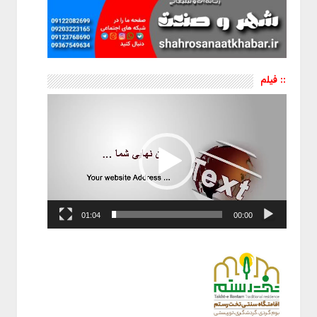
:: فیلم
نمایشگر
ویدیو
01:04
00:00