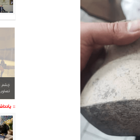
چشم نو
تصاویر
:: یاددا