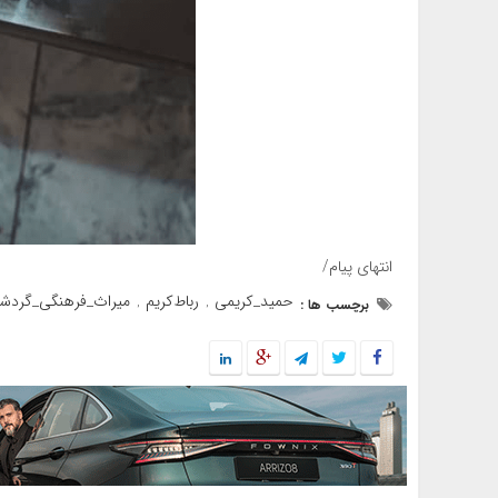
انتهای پیام/
حمید_کریمی
رباط‌کریم
میراث_فرهنگی_گردش
برچسب ها :
,
,