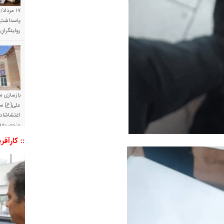
۱۷ مرداد/
پاسداشتِ 
روایتگران
بازسازی م
علی(ع) س
اغتشاشات 
منحصربه‌ف
:: کارآفر