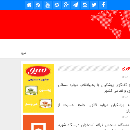
امروز : یکشنبه, ۱۸ مرداد , ۱۴۰۵ .::. برابر با : Sunday, 9 August , 2026 .::. اخبار منتشر شده : 3 خبر
فوری
و گفتگوی پزشکیان با رهبرانقلاب درباره مسائل
ی و نظامی کشور
به پزشکیان درباره قانون جامع حمایت از
ان
 دستگاه سنجش تراکم استخوان درمانگاه شهید