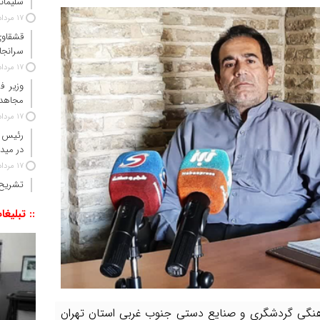
سلیمانی
17 مرداد 1405
قشقاوی
سرانجا
17 مرداد 1405
وزیر ف
مجاهدت
17 مرداد 1405
رئیس ق
در مید
17 مرداد 1405
تشریح 
:: تبلیغا
هنگی گردشگری و صنایع دستی جنوب غربی استان تهران