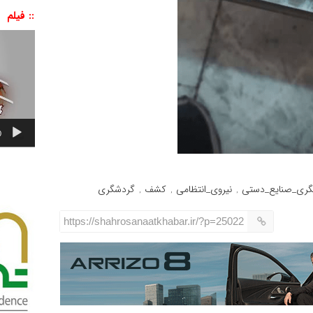
:: فیلم
نمایشگر
ویدیو
0
گری_صنایع_دستی
نیروی_انتظامی
کشف
گردشگری
,
,
,
https://shahrosanaatkhabar.ir/?p=25022