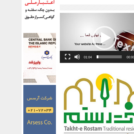
01:04
00:0