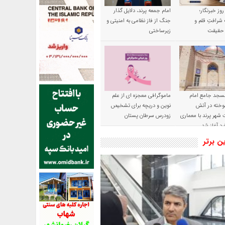
 روز خبرنگار؛
امام جمعه پرند، دلایل گذار
شرافتِ قلم و
جنگ از فاز نظامی به امنیتی و
ِ حقیقت
زیرساختی
سجد جامع امام
ماموگرافی معجزه ای از علم
وخته در آتش
نوین و دریچه برای تشخیص
شهر پرند با معماری
زودرس سرطان پستان
رد آغاز شد
ین برتر