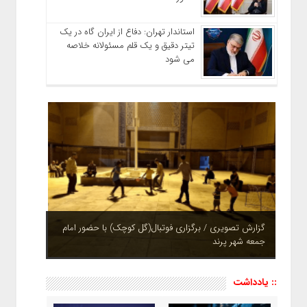
استاندار تهران: دفاع از ایران گاه در یک
تیتر دقیق و یک قلم مسئولانه خلاصه
می شود
گزارش تصویری / برگزاری فوتبال(گل کوچک) با حضور امام
جمعه شهر پرند
چشم نوازی بوستان های شهر پرند در فصل بهار + تصاویر
:: یادداشت