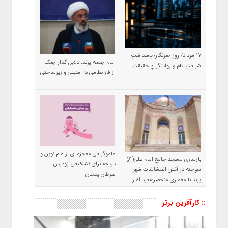
۱۷ مرداد/ روز خبرنگار؛ پاسداشتِ
امام جمعه پرند، دلایل گذار جنگ
شرافتِ قلم و روایتگرانِ حقیقت
از فاز نظامی به امنیتی و زیرساختی
ماموگرافی معجزه ای از علم نوین و
بازسازی مسجد جامع امام علی(ع)
دریچه برای تشخیص زودرس
سوخته در آتش اغتشاشات شهر
سرطان پستان
پرند با معماری منحصربه‌فرد آغاز
شد
:: کارآفرین برتر