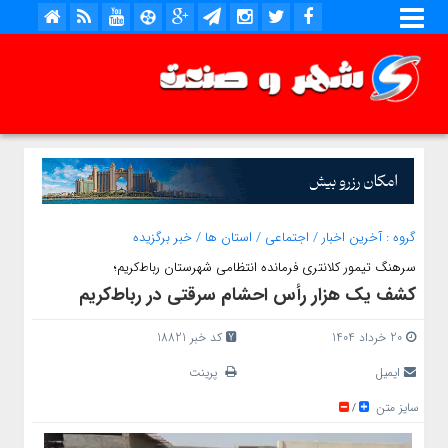
گروه :
آخرین اخبار
/
اجتماعی
/
استان ها
/
خبر برگزیده
سرهنگ تیمور کلانتری فرمانده انتظامی شهرستان رباط‌کریم؛
کشف يک هزار رأس احشام سرقتی در رباط‌کريم
20 خرداد 1404
کد خبر 18821
ایمیل
پرینت
سایز متن
/