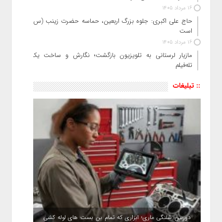
16 مرداد 1405
حاج‌ علی‌ اکبری: جلوه بزرگ اربعین، حماسه حضرت زینب (س)
است
16 مرداد 1405
مازیار لرستانی به تلویزیون بازگشت؛ نگارش و ساخت یک
تله‌فیلم
:: تبلیغات
دوربین شلنگی ماری؛ ابزاری که تمام بن بست های لوله کشی