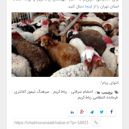
استان تهران را از
اینجا
دنبال کنید.
انتهای پیام/
احشام سرقتی
رباط‌کريم
سرهنگ تیمور کلانتری
برچسب ها :
,
,
,
فرمانده انتظامی رباط‌کریم
https://shahrosanaatkhabar.ir/?p=18821