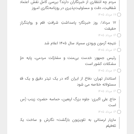
مردم چه انتظاری از خبرنگاران دارند؟ بررسی کامل نقش اعتماد،
شفافیت، دقت و مسئولیت‌پذیری در روزنامه‌نگاری امروز
17 مرداد 1405
۱۷ مرداد/ روز خبرنگار؛ پاسداشتِ شرافتِ قلم و روایتگرانِ
حقیقت
16 مرداد 1405
نتیجه آزمون ورودی سمپاد سال ۱۴۰۵ اعلام شد
16 مرداد 1405
رئیس جمهور: خدمت بی‌منت و مشارکت مردمی، پایه حل
مشکلات کشور است
16 مرداد 1405
استاندار تهران: دفاع از ایران گاه در یک تیتر دقیق و یک قلم
مسئولانه خلاصه می شود
16 مرداد 1405
حاج‌ علی‌ اکبری: جلوه بزرگ اربعین، حماسه حضرت زینب (س)
است
16 مرداد 1405
مازیار لرستانی به تلویزیون بازگشت؛ نگارش و ساخت یک
تله‌فیلم