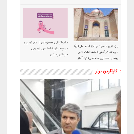
ماموگرافی معجزه ای از علم نوین و
بازسازی مسجد جامع امام علی(ع)
دریچه برای تشخیص زودرس
سوخته در آتش اغتشاشات شهر
سرطان پستان
پرند با معماری منحصربه‌فرد آغاز
شد
:: کارآفرین برتر