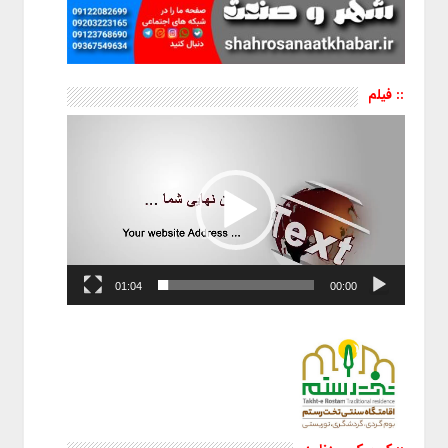
:: فیلم
نمایشگر
ویدیو
01:04
00:00