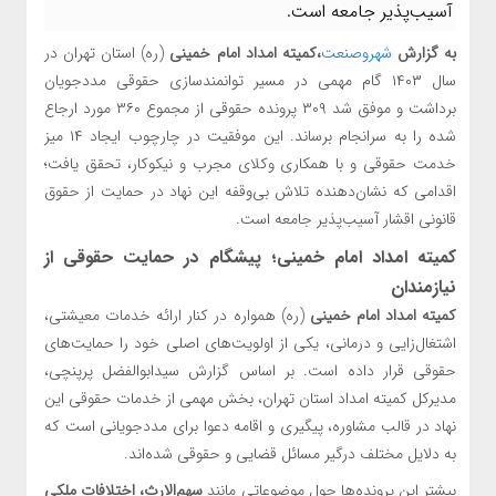
آسیب‌پذیر جامعه است.
به گزارش
شهروصنعت
،کمیته امداد امام خمینی
(ره) استان تهران در
سال ۱۴۰۳ گام مهمی در مسیر توانمندسازی حقوقی مددجویان
برداشت و موفق شد ۳۰۹ پرونده حقوقی از مجموع ۳۶۰ مورد ارجاع
شده را به سرانجام برساند. این موفقیت در چارچوب ایجاد ۱۴ میز
خدمت حقوقی و با همکاری وکلای مجرب و نیکوکار، تحقق یافت؛
اقدامی که نشان‌دهنده تلاش بی‌وقفه این نهاد در حمایت از حقوق
قانونی اقشار آسیب‌پذیر جامعه است.
کمیته امداد امام خمینی؛ پیشگام در حمایت حقوقی از
نیازمندان
کمیته امداد امام خمینی
(ره) همواره در کنار ارائه خدمات معیشتی،
اشتغال‌زایی و درمانی، یکی از اولویت‌های اصلی خود را حمایت‌های
حقوقی قرار داده است. بر اساس گزارش سیدابوالفضل پرپنچی،
مدیرکل کمیته امداد استان تهران، بخش مهمی از خدمات حقوقی این
نهاد در قالب مشاوره، پیگیری و اقامه دعوا برای مددجویانی است که
به دلایل مختلف درگیر مسائل قضایی و حقوقی شده‌اند.
بیشتر این پرونده‌ها حول موضوعاتی مانند
سهم‌الارث، اختلافات ملکی