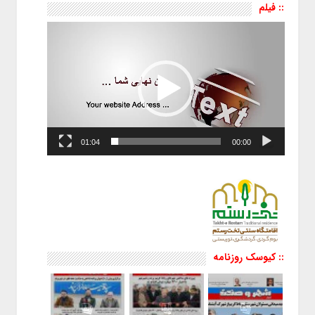
:: فیلم
نمایشگر
ویدیو
01:04
00:00
:: کیوسک روزنامه