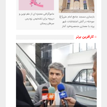
ماموگرافی معجزه ای از علم نوین و
بازسازی مسجد جامع امام علی(ع)
دریچه برای تشخیص زودرس
سوخته در آتش اغتشاشات شهر
سرطان پستان
پرند با معماری منحصربه‌فرد آغاز
شد
:: کارآفرین برتر