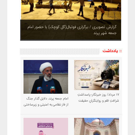
چشم نوازی بوستان های شهر پرند در فصل بهار + تصاویر
:: یادداشت
۱۷ مرداد/ روز خبرنگار؛ پاسداشتِ
امام جمعه پرند، دلایل گذار جنگ
شرافتِ قلم و روایتگرانِ حقیقت
از فاز نظامی به امنیتی و زیرساختی