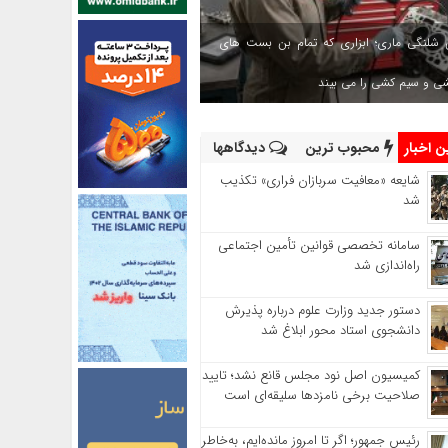
 شلنگی ماری؛ ابزاری که تمام بن بست های
شی و سیم کشی را می بیند
 اخبار
محبوب ترین
دیدگاهها
شایعه «معافیت سربازان فراری» تکذیب
شد
سامانه تخصصی قوانین تأمین اجتماعی
راه‌اندازی شد
دستور جدید وزارت علوم درباره پذیرش
دانشجوی استاد محور ابلاغ شد
کمیسیون اصل نود مجلس قانع نشد؛ تایید
صلاحیت برخی نامزدها سلیقه‌ای است
رئیس‌ جمهور؛ اگر تا امروز مانده‌ایم، به‌خاطر