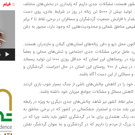
:: فیلم
 کشور هستند، مشکلات جدی داریم که پایداری در بخش‌های مختلف
تولید بیش از
۵۰۰۰
تن زباله در روز در شرایط عادی، روی دست
نمایشگر
ویدیو
نهادهای خدماتی و به ویژه شهرداری‌های این استان هاست. این مقدار با افزایش جمعیت گردشگران و مسافران در برخی نقاط تا ۲ برابر
طبیعی مناطق شمالی و محدودیت‌هایی که وجود دارد، مجبور به دفن
تار از جنگل‌های شمال اکنون محل دپو و دفن زباله‌های استان‌های گیلان و مازندران هستند.
 عامل برخی مشکلات جدی اجتماعی و تنش‌های محلی و بعضاً
0
یژه در روستاهای این استان که حداقل روزی
۱۰۰۰
تن تولید پسماند
دارند در حال شکل گیری است به ویژه بحث تفکیک از مبدا که در بیش از ۷۰۰ روستای این استان در حال اجراست. گردشگران و
 و مسائلی از این دست آگاه باشند.
 خود را در کاهش چالش‌های ناشی از جنگ بسیار خوب بازی کردند
 در کاهش مسائل و مشکلات جوامع میزبان خود داشته باشند.
سایر نقاط کشور نیز شاهد چالش‌های جدی دیگری به ویژه در رابطه
سبت به میانگین بلند مدت و استمرار خشکسالی در کشور که در برخی مناطق به
ه، زنگ هشداری برای ما در گردشگری کشور باید باشد چرا که در
رگ از مردم را داریم که در گردشگری و به عنوان گردشگر، نقش