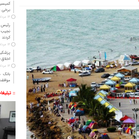
کمیسیو
برخی ن
14 مرداد 1405
رئیس‌ 
نجیب 
کردند
14 مرداد 1405
پزشکیا
اخلاق ق
14 مرداد 1405
موافقت
:: تبلیغا