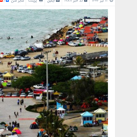
13 تیر 1404
کد خبر 19811
ایمیل
پرینت
سایز متن
/