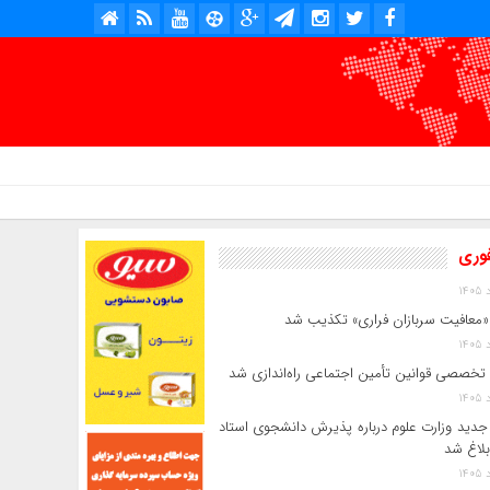
امروز : پنج شنبه, ۱۵ مرداد , ۱۴۰۵ .::. برابر با : Thursday, 6 August , 2026 .::. اخبار منتشر شده : 4 خبر
فوری
«معافیت سربازان فراری» تکذیب شد
 تخصصی قوانین تأمین اجتماعی راه‌اندازی شد
جدید وزارت علوم درباره پذیرش دانشجوی استاد
بلاغ شد