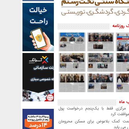
 روزنامه
ب ماه
بانک مرکزی فقط با یک‌‎پنجم درخواست پول
موافقت کرد
مت کمک بلاعوض برای مسکن محرومان
می یابد