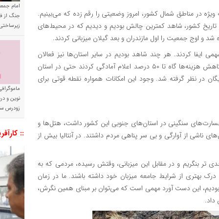
امام جمعه 
ژه در مناطق شمال کشور، امروز وضعیتی را رقم زده که می‌بینیم.
جنگ از فا
ر تاریخ کشور، شاهد کمترین چالش بودیم و دیدیم که در محیط‌های
زیرساختی
د و اوج جمعیت را اول مازندران و بعد گیلان میزبانی کردند.
همی ایفا کردند. هر چند شاهد بودیم در سایر استان‌ها نیز فعالان
گردشگری به ویژه در بخش اقامت، تسهیلات مختلفی تا سطح کاهش هزینه‌ها گاه تا ۵۰ درصد اعلام آمادگی کردند حتی در استان
گان در نظر گرفته شد. وجود این امکانات همواره نقطه قوتی برای
ماموگرافی
نوین و د
زودرس سر
پرداخت و گفت: در زلزله سال ۱۴۰۱ ترکیه که خسارت‌های سنگینی در استان‌های جنوبی این کشور داشت، هتل‌ها و
:: کارآفر
ناشی از آوارگی و بی سر پناهی مردم داشتند. در آنتالیا بیش از
 ۱۲ روزه ایفا کرد را باید جدی تر بنگریم و در مقابل این میزبانی، وقتش رسیده، مردمی که به
درک بهتری از شرایط جامعه میزبان خود داشته باشند. ما در زمان
یم، این دست آورد مهمی است که می‌توان بر مبنای همین نگرش،
داد.