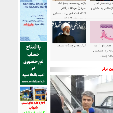
پرند، دلایل گذار
بازسازی مسجد جامع امام
ز نظامی به امنیتی و
علی(ع) سوخته در آتش
اغتشاشات شهر پرند با معماری
منحصربه‌فرد آغاز شد
 معجزه ای از علم
کارکردهای چندگانه مسجد
ریچه برای تشخیص
طان پستان
ین برتر