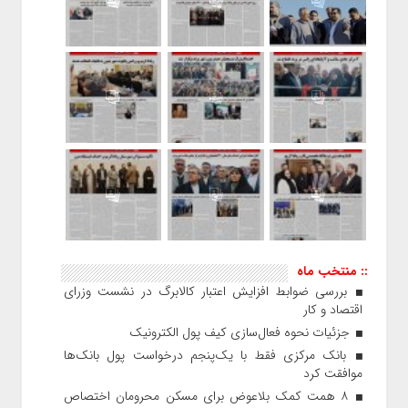
:: منتخب ماه
بررسی ضوابط افزایش اعتبار کالابرگ در نشست وزرای
اقتصاد و کار
جزئیات نحوه فعال‌سازی کیف پول الکترونیک
بانک مرکزی فقط با یک‌‎پنجم درخواست پول بانک‌ها
موافقت کرد
۸ همت کمک بلاعوض برای مسکن محرومان اختصاص