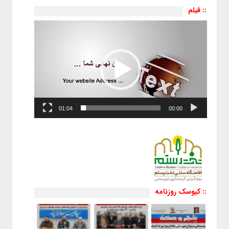
:: فیلم
نمایشگر
ویدیو
01:04
00:00
:: کیوسک روزنامه