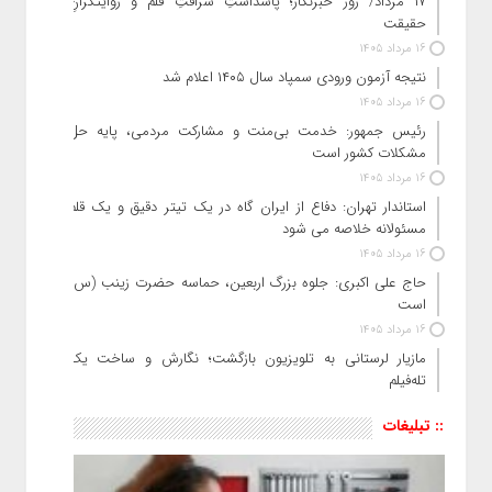
۱۷ مرداد/ روز خبرنگار؛ پاسداشتِ شرافتِ قلم و روایتگرانِ
حقیقت
16 مرداد 1405
نتیجه آزمون ورودی سمپاد سال ۱۴۰۵ اعلام شد
16 مرداد 1405
رئیس جمهور: خدمت بی‌منت و مشارکت مردمی، پایه حل
مشکلات کشور است
16 مرداد 1405
استاندار تهران: دفاع از ایران گاه در یک تیتر دقیق و یک قلم
مسئولانه خلاصه می شود
16 مرداد 1405
حاج‌ علی‌ اکبری: جلوه بزرگ اربعین، حماسه حضرت زینب (س)
است
16 مرداد 1405
مازیار لرستانی به تلویزیون بازگشت؛ نگارش و ساخت یک
تله‌فیلم
:: تبلیغات