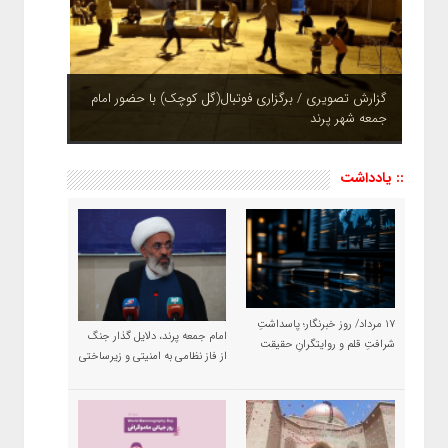
چشم نوازی بوستان های شهر پرند در فصل بهار + تصاویر
:: یادداشت
۱۷ مرداد/ روز خبرنگار؛ پاسداشتِ
امام جمعه پرند، دلایل گذار جنگ
شرافتِ قلم و روایتگرانِ حقیقت
از فاز نظامی به امنیتی و زیرساختی