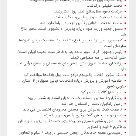
محمد حقیقی درگذشت
جزئیات نحوه فعال‌سازی کیف پول الکترونیک
شایعه «معافیت سربازان فراری» تکذیب شد
سامانه تخصصی قوانین تأمین اجتماعی راه‌اندازی شد
دستور جدید وزارت علوم درباره پذیرش دانشجوی استاد محور ابلاغ
شد
کمیسیون اصل نود مجلس قانع نشد؛ تایید صلاحیت برخی نامزدها
سلیقه‌ای است
رئیس‌ جمهور؛ اگر تا امروز مانده‌ایم، به‌خاطر مردم نجیب ایران است/
حتی گلایه‌مندان هم همراهی کردند
پزشکیان: جامعه امروز بیش از هر زمان به همدلی و اخلاق قرآنی نیاز
دارد
بانک مرکزی فقط با یک‌‎پنجم درخواست پول بانک‌ها موافقت کرد
اطلاعیه آموزش و پرورش درباره امتحانات نهایی معوق در ۴ استان
جنوبی کشور
زمان شارژ کالابرگ تغییر کرد
پزشکیان: فلسطین مسئله نخست جهان اسلام به شمار می‌رود
رامین رضاییان رسما از استقلال جدا شد
۸ همت کمک بلاعوض برای مسکن محرومان اختصاص می یابد
تغییر برنامه پخش گفت‌ وگوی رئیس‌جمهور با مردم
تجلی شور و شعور حسینی در پیاده‌ روی جاماندگان اربعین شهرستان
رباط‌کریم + فیلم و تصاویر
راهپیمایی عظیم جاماندگان اربعین حسینی در پرند + فیلم و تصاویر