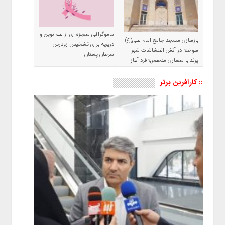
ماموگرافی معجزه ای از علم نوین و
بازسازی مسجد جامع امام علی(ع)
دریچه برای تشخیص زودرس
سوخته در آتش اغتشاشات شهر
سرطان پستان
پرند با معماری منحصربه‌فرد آغاز
شد
:: کارآفرین برتر