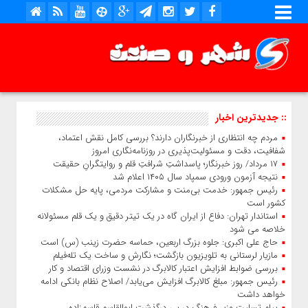
:: جدیدترین اخبار
مردم چه انتظاری از خبرنگاران دارند؟ بررسی کامل نقش اعتماد،
شفافیت، دقت و مسئولیت‌پذیری در روزنامه‌نگاری امروز
۱۷ مرداد/ روز خبرنگار؛ پاسداشتِ شرافتِ قلم و روایتگرانِ حقیقت
نتیجه آزمون ورودی سمپاد سال ۱۴۰۵ اعلام شد
رئیس جمهور: خدمت بی‌منت و مشارکت مردمی، پایه حل مشکلات
کشور است
استاندار تهران: دفاع از ایران گاه در یک تیتر دقیق و یک قلم مسئولانه
خلاصه می شود
حاج‌ علی‌ اکبری: جلوه بزرگ اربعین، حماسه حضرت زینب (س) است
مازیار لرستانی به تلویزیون بازگشت؛ نگارش و ساخت یک تله‌فیلم
بررسی ضوابط افزایش اعتبار کالابرگ در نشست وزرای اقتصاد و کار
رئیس‌ جمهور: مبلغ کالابرگ افزایش می‌یابد/ اصلاح نظام بانکی ادامه
خواهد داشت
پیام تسلیت وزیر فرهنگ در پی درگذشت ابوالقاسم قاسم‌زاده