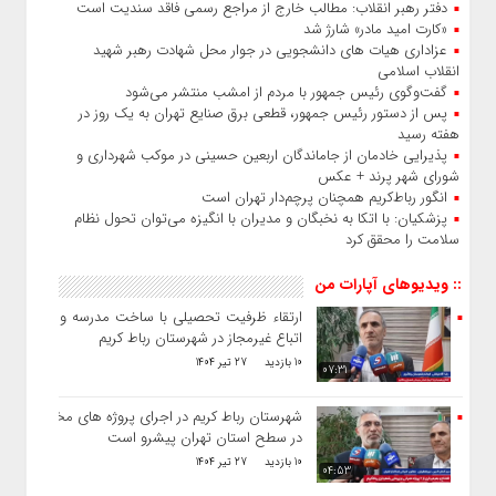
دفتر رهبر انقلاب: مطالب خارج از مراجع رسمی فاقد سندیت است
«کارت امید مادر» شارژ شد
عزاداری هیات‌ های دانشجویی در جوار محل شهادت رهبر شهید
انقلاب اسلامی
گفت‌وگوی رئیس‌ جمهور با مردم از امشب منتشر می‌شود
پس از دستور رئیس‌ جمهور، قطعی برق صنایع تهران به یک روز در
هفته رسید
پذیرایی خادمان از جاماندگان اربعین حسینی در موکب شهرداری و
شورای شهر پرند + عکس
انگور رباط‌کریم همچنان پرچم‌دار تهران است
پزشکیان: با اتکا به نخبگان و مدیران با انگیزه می‌توان تحول نظام
سلامت را محقق کرد
:: ویدیوهای آپارات من
ارتقاء ظرفیت تحصیلی با ساخت مدرسه و طرد
اتباع غیرمجاز در شهرستان رباط کریم
10 بازدید
27 تیر 1404
07:31
شهرستان رباط کریم در اجرای پروژه های مختلف
در سطح استان تهران پیشرو است
10 بازدید
27 تیر 1404
04:53