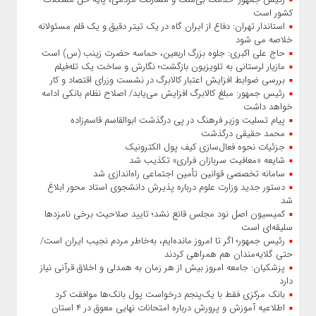
کشور است
استاندار تهران: دفاع از ایران گاه در یک تیتر دقیق و یک قلم مسئولانه
خلاصه می شود
حاج‌ علی‌ اکبری: جلوه بزرگ اربعین، حماسه حضرت زینب (س) است
مازیار لرستانی به تلویزیون بازگشت؛ نگارش و ساخت یک تله‌فیلم
بررسی ضوابط افزایش اعتبار کالابرگ در نشست وزرای اقتصاد و کار
رئیس‌ جمهور: مبلغ کالابرگ افزایش می‌یابد/ اصلاح نظام بانکی ادامه
خواهد داشت
پیام تسلیت وزیر فرهنگ در پی درگذشت ابوالقاسم قاسم‌زاده
محمد حقیقی درگذشت
جزئیات نحوه فعال‌سازی کیف پول الکترونیک
شایعه «معافیت سربازان فراری» تکذیب شد
سامانه تخصصی قوانین تأمین اجتماعی راه‌اندازی شد
دستور جدید وزارت علوم درباره پذیرش دانشجوی استاد محور ابلاغ
شد
کمیسیون اصل نود مجلس قانع نشد؛ تایید صلاحیت برخی نامزدها
سلیقه‌ای است
رئیس‌ جمهور؛ اگر تا امروز مانده‌ایم، به‌خاطر مردم نجیب ایران است/
حتی گلایه‌مندان هم همراهی کردند
پزشکیان: جامعه امروز بیش از هر زمان به همدلی و اخلاق قرآنی نیاز
دارد
بانک مرکزی فقط با یک‌‎پنجم درخواست پول بانک‌ها موافقت کرد
اطلاعیه آموزش و پرورش درباره امتحانات نهایی معوق در ۴ استان