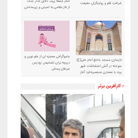
امام جمعه پرند، دلایل گذار جنگ
شرافتِ قلم و روایتگرانِ حقیقت
از فاز نظامی به امنیتی و زیرساختی
ماموگرافی معجزه ای از علم نوین و
بازسازی مسجد جامع امام علی(ع)
دریچه برای تشخیص زودرس
سوخته در آتش اغتشاشات شهر
سرطان پستان
پرند با معماری منحصربه‌فرد آغاز
شد
:: کارآفرین برتر