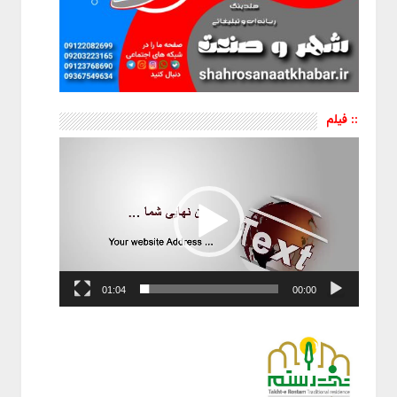
:: فیلم
نمایشگر
ویدیو
01:04
00:00