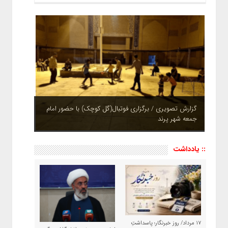
گزارش تصویری / برگزاری فوتبال(گل کوچک) با حضور امام
جمعه شهر پرند
چشم نوازی بوستان های شهر پرند در فصل بهار + تصاویر
:: یادداشت
۱۷ مرداد/ روز خبرنگار؛ پاسداشتِ