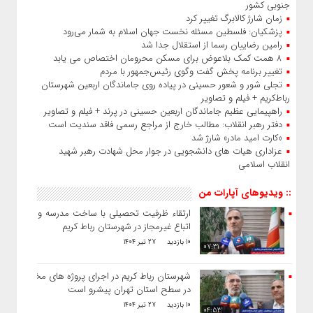
جنوبی کشور
زمان شارژ کالابرگ تغییر کرد
پزشکیان: فلسطین مسئله نخست جهان اسلام به شمار می‌رود
رامین رضاییان رسما از استقلال جدا شد
۸ همت کمک بلاعوض برای مسکن محرومان اختصاص می یابد
تغییر برنامه پخش گفت‌ وگوی رئیس‌جمهور با مردم
تجلی شور و شعور حسینی در پیاده‌ روی جاماندگان اربعین شهرستان
رباط‌کریم + فیلم و تصاویر
راهپیمایی عظیم جاماندگان اربعین حسینی در پرند + فیلم و تصاویر
دفتر رهبر انقلاب: مطالب خارج از مراجع رسمی فاقد سندیت است
«کارت امید مادر» شارژ شد
عزاداری هیات‌ های دانشجویی در جوار محل شهادت رهبر شهید
انقلاب اسلامی
:: ویدیوهای آپارات من
ارتقاء ظرفیت تحصیلی با ساخت مدرسه و طرد
اتباع غیرمجاز در شهرستان رباط کریم
10 بازدید
27 تیر 1404
07:31
شهرستان رباط کریم در اجرای پروژه های مختلف
در سطح استان تهران پیشرو است
10 بازدید
27 تیر 1404
04:53