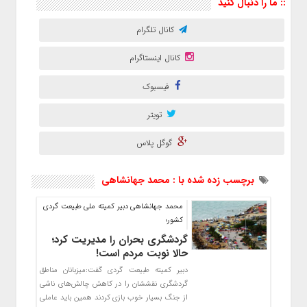
:: ما را دنبال کنید
کانال تلگرام
کانال اینستاگرام
فیسبوک
تویتر
گوگل پلاس
برچسب زده شده با : محمد جهانشاهی
محمد جهانشاهی دبیر کمیته ملی طبیعت گردی
کشور؛
گردشگری بحران را مدیریت کرد؛
حالا نوبت مردم است!
دبیر کمیته طبیعت گردی گفت:میزبانان مناطق
گردشگری نقششان را در کاهش چالش‌های ناشی
از جنگ بسیار خوب بازی کردند همین باید عاملی