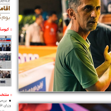
:: کیوسک
:: منتخ
بررسی
وزرای اقت