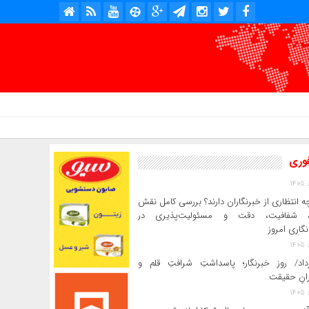
امروز : شنبه, ۱۷ مرداد , ۱۴۰۵ .::. برابر با : Saturday, 8 August , 2026 .::. اخبار منتشر شده : 2 خبر
فوری
ه انتظاری از خبرنگاران دارند؟ بررسی کامل نقش
د، شفافیت، دقت و مسئولیت‌پذیری در
‌نگاری امروز
رداد/ روز خبرنگار؛ پاسداشتِ شرافتِ قلم و
رانِ حقیقت