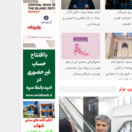
 روز خبرنگار؛
امام جمعه پرند، دلایل گذار
شرافتِ قلم و
جنگ از فاز نظامی به امنیتی و
ِ حقیقت
زیرساختی
سجد جامع امام
ماموگرافی معجزه ای از علم
وخته در آتش
نوین و دریچه برای تشخیص
شهر پرند با معماری
زودرس سرطان پستان
رد آغاز شد
ین برتر