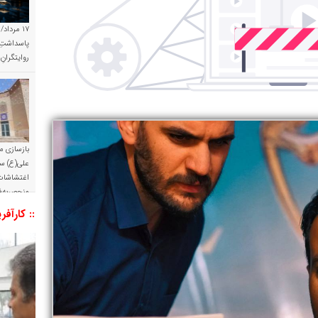
۱۷ مرداد/
پاسداشتِ 
روایتگران
بازسازی م
علی(ع) س
اغتشاشات 
منحصربه‌ف
:: کارآفر