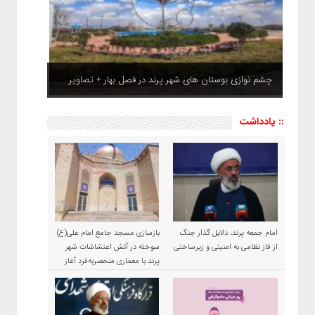
چشم نوازی بوستان های شهر پرند در فصل بهار + تصاویر
:: یادداشت
امام جمعه پرند، دلایل گذار جنگ
بازسازی مسجد جامع امام علی(ع)
از فاز نظامی به امنیتی و زیرساختی
سوخته در آتش اغتشاشات شهر
پرند با معماری منحصربه‌فرد آغاز
شد