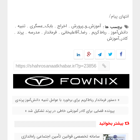
انتهای پیام/
آموزش_و_پرورش
اخراج
بابک_عسگری
تنبیه
برچسب ها :
,
,
,
,
دانش‌آموز
رباط‌کریم
رضا_آقاعلیخانی
فرماندار
مدرسه
پرند
,
,
,
,
,
,
کادر_آموزش
https://shahrosanaatkhabar.ir/?p=23856
« دستور فرماندار رباط‌کریم برای برخورد با عوامل تنبیه دانش‌آموز پرندی
پرونده قضایی برای کادر آموزشی خاطی در پرند تشکیل شد »
بیشتر بخوانید
سامانه تخصصی قوانین تأمین اجتماعی راه‌اندازی