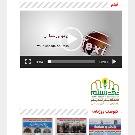
:: فیلم
نمایشگر
ویدیو
01:04
00:00
:: کیوسک روزنامه