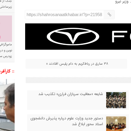
وزیر نیرو
جنگ از فا
زیرساختی
https://shahrosanaatkhabar.ir/?p=21958
ماموگرافی
نوین و د
زودرس سر
۳۸ سارق در رباط‌کریم به دام پلیس افتادند »
:: کارآفر
شایعه «معافیت سربازان فراری» تکذیب شد
دستور جدید وزارت علوم درباره پذیرش دانشجوی
استاد محور ابلاغ شد