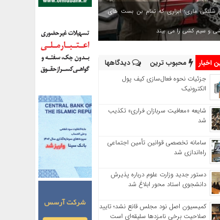
 شلنگی ماری؛ ابزاری که تمام بن بست های
شی و سیم کشی را می بیند
 اخبار
محبوب ترین
دیدگاهها
جزئیات نحوه فعال‌سازی کیف پول
الکترونیک
شایعه «معافیت سربازان فراری» تکذیب
شد
سامانه تخصصی قوانین تأمین اجتماعی
راه‌اندازی شد
دستور جدید وزارت علوم درباره پذیرش
دانشجوی استاد محور ابلاغ شد
کمیسیون اصل نود مجلس قانع نشد؛ تایید
صلاحیت برخی نامزدها سلیقه‌ای است