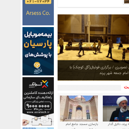
ازی بوستان های شهر پرند در فصل بهار +
شت
پرند، دلایل گذار
بازسازی مسجد جامع امام