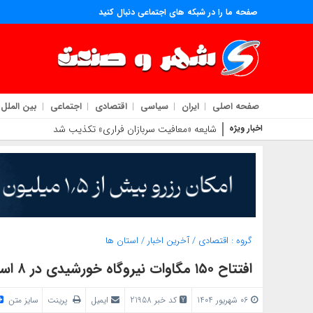
صفحه ما را در شبکه های اجتماعی دنبال کنید
صفحه اصلی
ایران
سیاسی
اقتصادی
اجتماعی
بین الملل
اخبار ویژه
شایعه «معافیت سربازان فراری» تکذیب شد
گروه :
اقتصادی
/
آخرین اخبار
/
استان ها
افتتاح ۱۵۰ مگاوات نیروگاه خورشیدی در ۸ استان
06 شهریور 1404
کد خبر 21958
ایمیل
پرینت
سایز متن