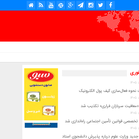
امروز : پنج شنبه, ۱۵ مرداد , ۱۴۰۵ .::. برابر با : Thursday, 6 August , 2026 .::. اخبار منتشر شده : 5 خبر
فوری
 نحوه فعال‌سازی کیف پول الکترونیک
«معافیت سربازان فراری» تکذیب شد
 تخصصی قوانین تأمین اجتماعی راه‌اندازی شد
جدید وزارت علوم درباره پذیرش دانشجوی استاد