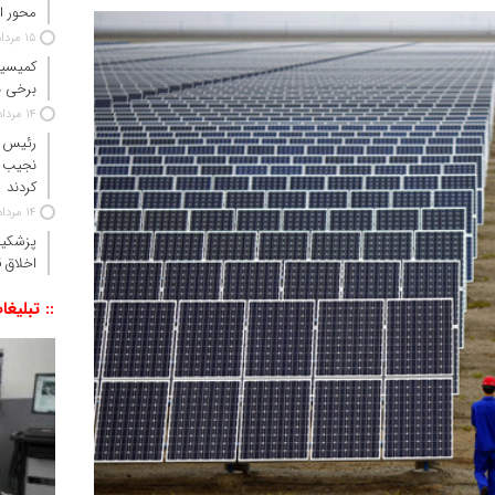
محور ا
15 مرداد 1405
کمیسیو
برخی ن
14 مرداد 1405
رئیس‌ 
نجیب 
کردند
14 مرداد 1405
پزشکیا
اخلاق ق
:: تبلیغا