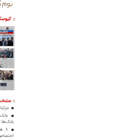
:: کیوسک
:: منتخ
جزئیات
بانک‌ها 
۸ ه
اختصاص 