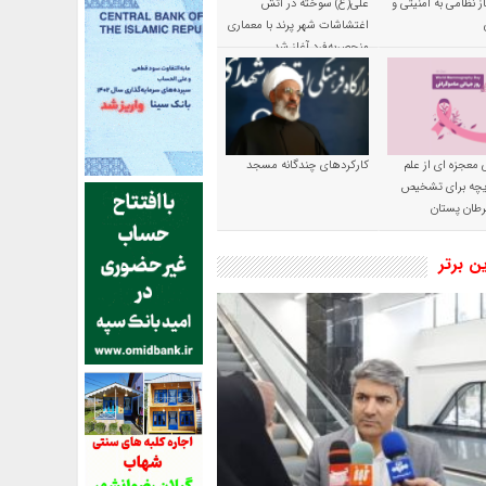
ز نظامی به امنیتی و
علی(ع) سوخته در آتش
اغتشاشات شهر پرند با معماری
منحصربه‌فرد آغاز شد
 معجزه ای از علم
کارکردهای چندگانه مسجد
ریچه برای تشخیص
طان پستان
ین برتر