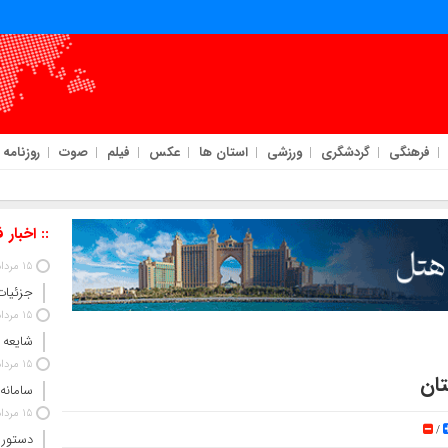
فرهنگی
گردشگری
ورزشی
استان ها
عکس
فیلم
صوت
روزنامه
:: اخبار 
15 مرداد 1405
جزئیات
15 مرداد 1405
شایعه 
15 مرداد 1405
سامانه
15 مرداد 1405
/
دستور 