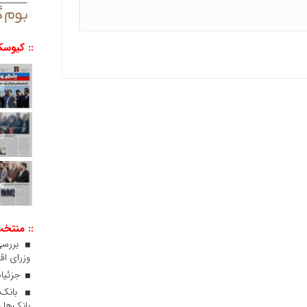
:: کیوسک
:: منتخ
بررسی
وزرای اقت
جزئیات
بانک‌ها 