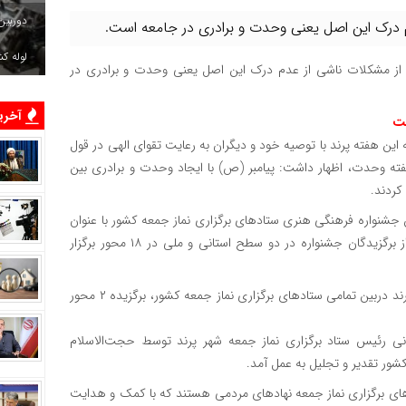
دوربین
 درک این اصل یعنی وحدت و برادری در جامعه است.
لوله ک
ی از مشکلات ناشی از عدم درک این اصل یعنی وحدت و برادری در
آخرین
ست
ین هفته پرند با توصیه خود و دیگران به رعایت تقوای الهی در قول
ه وحدت، اظهار داشت: پیامبر (ص) با ایجاد وحدت و برادری بین
کردند.
مین جشنواره فرهنگی هنری ستادهای برگزاری نماز جمعه کشور با عنوان
«قلب شهر» و با شعار معنویت، امید و نوآوری، به منظور تقدیر از برگزیدگان جشنواره در دو سطح استانی و ملی در ۱۸ محور برگزار
حجت‌الاسلام کاظمی تصریح کرد: ستاد برگزاری نماز جمعه شهر پرند دربین تمامی ستاد‌های برگزاری نماز جمعه کشور، برگزیده ۲ محور
انی رئیس ستاد برگزاری نماز جمعه شهر پرند توسط حجت‌الاسلام
ر تقدیر و تجلیل به عمل آمد‌.
دهای برگزاری نماز جمعه نهادهای مردمی هستند که با کمک و هدایت