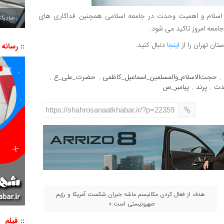
از اسلام و اهمیت وحدت در جامعه اسلامی همچنین فداکاری های
صادرکننده به ۷ 
امعه امروز تاکید می شود.
ان تهران را از
اینجا
دنبال کنید.
:: رسانه
حجت‌الاسلام_والمسلمین_اسماعیل_کاظمی
حضرت_علی_ع
,
,
,
دت
پرند
پیامبر_ص
,
,
https://shahrosanaatkhabar.ir/?p=22359
هدف از فعال کردن مکانیسم ماشه جبران شکست آمریکا و رژیم
صهیونیستی است »
:: فیلم