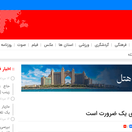
فرهنگی
گردشگری
ورزشی
استان ها
عکس
فیلم
صوت
روزنامه
ه‌فیلم
:: اخبار 
16 مرداد 1405
حاج‌ ع
زینب 
16 مرداد 1405
مازیار
وزی یک ضرورت است
یک تله‌
16 مرداد 1405
بررسی 
/