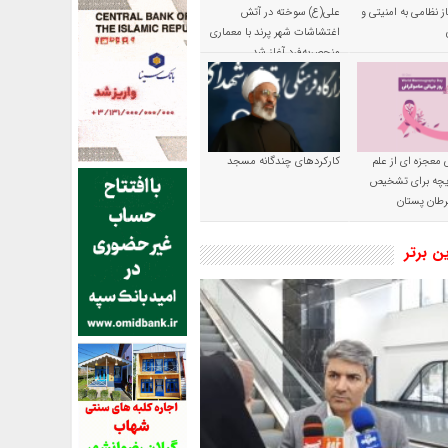
ز نظامی به امنیتی و
علی(ع) سوخته در آتش
اغتشاشات شهر پرند با معماری
منحصربه‌فرد آغاز شد
 معجزه ای از علم
کارکردهای چندگانه مسجد
ریچه برای تشخیص
طان پستان
ین برتر