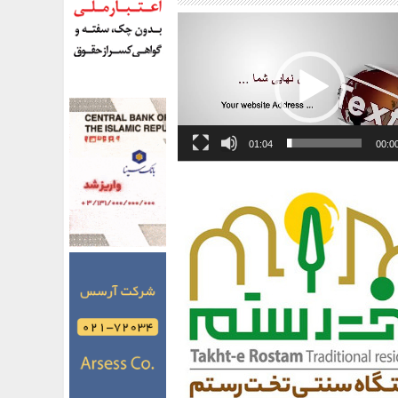
01:04
00:0