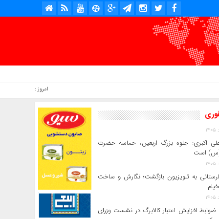
امروز : جمعه, ۱۶ مرداد , ۱۴۰۵ .::. برابر با : Friday, 7 August , 2026 .::. اخبار منتشر شده : 4 خبر
فوری
لی‌ اکبری: جلوه بزرگ اربعین، حماسه حضرت
(س) است
 لرستانی به تلویزیون بازگشت؛ نگارش و ساخت
فیلم
ضوابط افزایش اعتبار کالابرگ در نشست وزرای