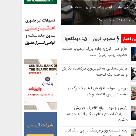
 شلنگی ماری؛ ابزاری که تمام بن بست های
شی و سیم کشی را می بیند
 اخبار
محبوب ترین
دیدگاهها
حاج‌ علی‌ اکبری: جلوه بزرگ اربعین، حماسه
حضرت زینب (س) است
مازیار لرستانی به تلویزیون بازگشت؛ نگارش
و ساخت یک تله‌فیلم
بررسی ضوابط افزایش اعتبار کالابرگ در
نشست وزرای اقتصاد و کار
رئیس‌ جمهور: مبلغ کالابرگ افزایش
می‌یابد/ اصلاح نظام بانکی ادامه خواهد
داشت
پیام تسلیت وزیر فرهنگ در پی درگذشت