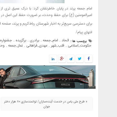
امام جمعه پرند در پایان خاطرنشان کرد: با درک عمیق تری 
امیرالمومنین (ع) برای حفظ وحدت، بر ضرورت حفظ این اصل در ج
برای دسترسی سریع‌تر به اخبار شهرستان رباط‌کریم و پرند، صفحه است
انتهای پیام/
اتحاد
امام_جمعه
برادری
برگزیده
جشنواره
برچسب ها :
,
,
,
,
حکومت_اسلامی
قلب_شهر
مهدی_فراهانی
نماز_جمعه
وح
,
,
,
,
« طرح ملی یاس در خدمت آینده‌سازان/ توانمندسازی ۸۰ هزار دختر
جوان