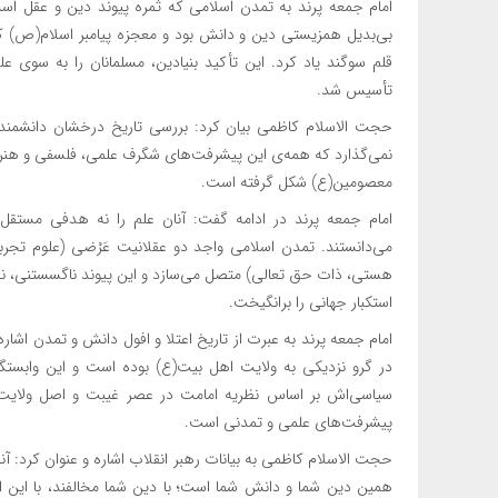
امام جمعه پرند به تمدن اسلامی که ثمره پیوند دین و عقل اس
بی‌بدیل همزیستی دین و دانش بود و معجزه پیامبر اسلام(ص) که
قلم سوگند یاد کرد. این تأکید بنیادین، مسلمانان را به سوی 
تأسیس شد.
حجت الاسلام کاظمی بیان کرد: بررسی تاریخ درخشان دانشمندان 
نمی‌گذارد که همه‌ی این پیشرفت‌های شگرف علمی، فلسفی و هنری
معصومین(ع) شکل گرفته است.
امام جمعه پرند در ادامه گفت: آنان علم را نه هدفی مستقل،
می‌دانستند. تمدن اسلامی واجد دو عقلانیت عَرْضی (علوم تجربی
هستی، ذات حق تعالی) متصل می‌سازد و این پیوند ناگسستنی، نقطه
استکبار جهانی را برانگیخت.
امام جمعه پرند به عبرت از تاریخ اعتلا و افول دانش و تمدن اشا
در گرو نزدیکی به ولایت اهل بیت(ع) بوده است و این وابستگی
سیاسی‌اش بر اساس نظریه امامت در عصر غیبت و اصل ولایت 
پیشرفت‌های علمی و تمدنی است.
حجت الاسلام کاظمی به بیانات رهبر انقلاب اشاره و عنوان کرد: آن
همین دین شما و دانش شما است؛ با دین شما مخالفند، با این ا