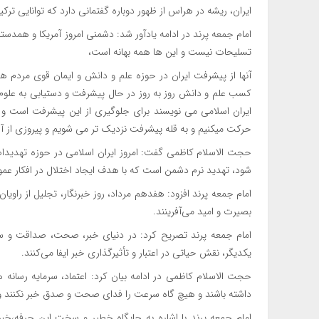
ایران، ریشه در هراس از ظهور دوباره گفتمانی دارد که توانایی ترکی
امام جمعه پرند در ادامه یادآور شد: دشمنی امروز آمریکا و همدس
تسلیحات نیست و این ها همه بهانه است،
آنها از پیشرفت ایران در حوزه علم و دانش و ایمان قوی مردم هرا
کسب علم و دانش روز به روز در حال پیشرفت و دستیابی به علوم 
ایران اسلامی می نویسند برای جلوگیری از این پیشرفت است و ا
حرکت میکنیم و به قله پیشرفت نزدیک تر می شویم و پیروزی از آ
حجت الاسلام کاظمی گفت: امروز ایران اسلامی در حوزه تهدیدات 
شود، تهدید نرم دشمن است که با هدف ایجاد اختلال در افکار 
امام جمعه پرند افزود: هفدهم مرداد، روز خبرنگار، تجلیل از راوی
بصیرت و امید می‌آفرینند.
امام جمعه پرند تصریح کرد: در دنیای خبر، صحت، صداقت و سر
یکدیگر، نقش حیاتی در اعتبار و تأثیرگذاری خبر ایفا می‌کنند.
حجت الاسلام کاظمی در ادامه بیان کرد: اعتماد، سرمایه رسانه
داشته باشند و هیچ گاه سرعت را فدای صحت و صدق خبر نکنند و د
امام جمعه پرند با اشاره به جایگاه خطیر و سخت این حرفه،خبر