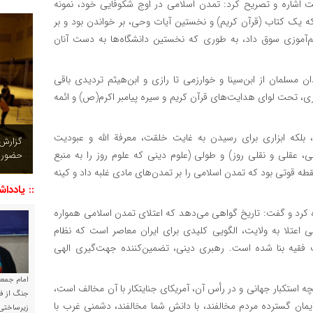
ت اشاره و تصریح کرد: تمدن اسلامی در اوج شکوفایی خود، نمونه
 یک کتاب (قرآن کریم) و نخستین آیات وحی، بر خواندن بود و بر
علم‌آموزی سوق داد، به طوری که نخستین دانشگاه‌ها به دست آنان
مسلمان از ابن‌سینا و خوارزمی تا رازی و ابن‌هیثم تردیدی باقی
، تحت لوای هدایت‌های قرآن کریم و سیره پیامبر اکرم(ص) و ائمه
 بلکه ابزاری برای رسیدن به غایت خلقت، معرفة الله و عبودیت
چشم نو
، عقلی و نقلی روز) و طولی (علوم دینی که علوم روز را به منبع
تصاویر
 قوتی بود که تمدن اسلامی را بر تمدن‌های مادی غلبه داد و کینه
:: یاددا
ره کرد و گفت: تاریخ گواهی می‌دهد که اعتلای تمدن اسلامی همواره
 اعتلا به ولایت، الگویی کلیدی برای ایران معاصر است که نظام
فقیه بنا شده است. رهبری دینی، تضمین‌کننده جهت‌گیری الهی
امام جمعه 
چه استکبار جهانی و در رأس آن، آمریکای جنایتکار با آن مخالف است،
جنگ از فا
یمان گسترده مردم مخالفند، با دانش شما مخالفند، دشمنی غرب با
زیرساختی