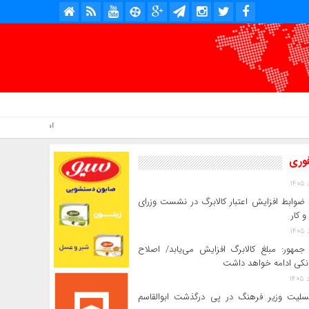
امروز : جمعه, ۱۶ مرداد , ۱۴۰۵ .::. برابر با : Friday, 7 August , 2026 .::. اخبار منتشر شده : 2 خبر
فوری
ضوابط افزایش اعتبار کالابرگ در نشست وزرای
و کار
جمهور: مبلغ کالابرگ افزایش می‌یابد/ اصلاح
انکی ادامه خواهد داشت
سلیت وزیر فرهنگ در پی درگذشت ابوالقاسم