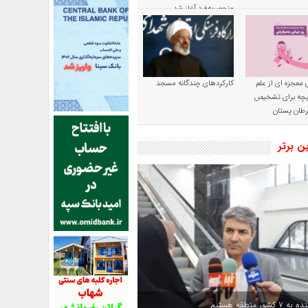
منحصربه‌فرد آغاز شد
 معجزه ای از علم
کارکردهای چندگانه مسجد
ریچه برای تشخیص
طان پستان
ین برتر
کشور منطقه هستیم