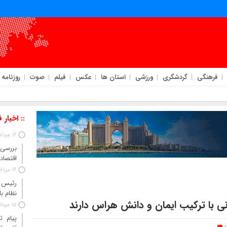
فرهنگی
گردشگری
ورزشی
استان ها
عکس
فیلم
صوت
روزنامه
 بانکی ادامه خواهد داشت
:: اخبار 
16 مرداد 1405
بررسی 
اقتصاد 
16 مرداد 1405
رئیس‌ 
نظام ب
انی با ترکیب ایمان و دانش هراس دارند
15 مرداد 1405
پیام ت