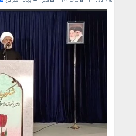
17 مرداد 1404
کد خبر 21268
ایمیل
پرینت
سایز متن
/