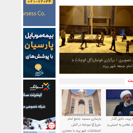
ازی بوستان های شهر پرند در فصل بهار +
شت
پرند، دلایل گذار
بازسازی مسجد جامع امام
ز نظامی به امنیتی و
علی(ع) سوخته در آتش
اغتشاشات شهر پرند با معماری