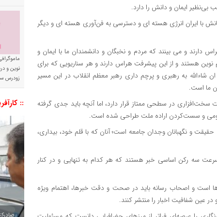
ب بی‌نظیر ایمان و دانش را دارد.
تانش با ایران انرژی هسته ای و دسترسی به فن‌آوری هسته ای و دیگر
س دارند و می بینند که مردم و نخبگان و دانشمندان ما با ایمان و
ماموگرافی
نوین هستند و از این پیشرفت هراس دارند و هر سناریویی که برای
نوین و د
ن شاءالله به رهبری و پرچم داری رهبر معظم انقلاب در این مسیر
زودرس سر
ن ما است.
:: کارآفر
سخت‌افزاری در سطحی ممتاز قرار دارد، اما آنچه باید جدی گرفته
عمومی و سست‌کردن اراده ملت طراحی شده است.
ان حقیقت و نگهبانان وجدان جامعه است؛ آنان که با قلم خود، بیداری،
عت سه رکن اساسی خبر هستند که هر کدام به تنهایی و در کنار
 ها است و اصحاب رسانه باید در صحت و دقت خبرها، اهتمام ویژه
ر عین شفافیت اخبار را منتشر کنند.
صادرکننده به ۷ 
نگاری را عرصه‌ای فراتر از مرزهای جغرافیایی دانست که مسئولیت