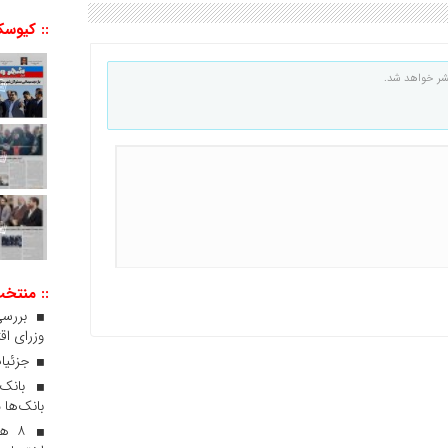
:: کیوسک
شر خواهد شد.
:: منتخ
بررسی
وزرای اقت
جزئیات
بانک‌ها 
۸ ه