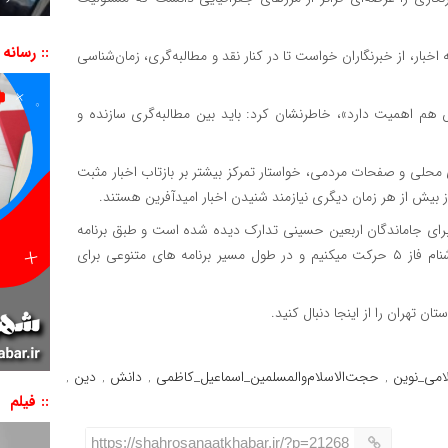
:: رسانه
اخبار، از خبرنگاران خواست تا در کنار نقد و مطالبه‌گری، زمان‌شناسی
هم اهمیت دارد»، خاطرنشان کرد: باید بین مطالبه‌گری سازنده و
حلی و صفحات مردمی، خواستار تمرکز بیشتر بر بازتاب اخبار مثبت
 بیش از هر زمان دیگری نیازمند شنیدن اخبار امیدآفرین هستند.
ی برای جاماندگان اربعین حسینی تدارک دیده شده است و طبق برنامه
از جلوی مسجد جامع امام علی (ع) به سمت گلزار شهدای خوشنام فاز ۵ حرکت میکنیم و در طول مسیر برنامه های متنوعی برای
ن تهران را از اینجا دنبال کنید.
امی_نوین
حجت‌الاسلام‌والمسلمین_اسماعیل_کاظمی
دانش
دین
,
,
,
,
:: فیلم
نمایشگر
ویدیو
https://shahrosanaatkhabar.ir/?p=21268