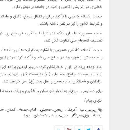
خطیری در افزایش آگاهی و امید در جامعه بر دوش دارد.
حجت الاسلام کاظمی با تأکید بر لزوم انتقال سریع، دقیق و عادلانه 
و شرایط کشور را نیز در نظر داشته باشند.
امام جمعه پرند با بیان اینکه «در شرایط جنگی حتی نوع پرسش 
تضعیف انسجام ملی تفاوت قائل شد.
حجت الاسلام کاظمی همچنین با اشاره به ظرفیت‌های رسانه‌های م
و امیدبخش از شهر پرند در سطح ملی شد و تأکید کرد: مردم امروز
امام جمعه پرند در پایان خاطرنشان کرد: در روز اربعین برنامه ا
عزاداران و شیفتگان امام حسین و اهل بیت (ع) اجرا خواهد شد.
برای دسترسی سریع‌تر به اخبار شهرستان رباط‌کریم و پرند، صفحه استا
انتهای پیام/
آمریکا
اربعین_حسینی
امام_جمعه
تمدن_اسل
برچسب ها :
,
,
,
رسانه
روز_خبرنگار
نماز_جمعه
هسته‌ای
پرند
,
,
,
,