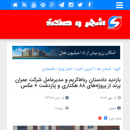
گروه :
استان ها
/
آخرین اخبار
/
اخبار ویژه
/
اقتصادی
بازدید دادستان رباط‌کریم و مدیرعامل شرکت عمران
پرند از پروژه‌های ۸۸ هکتاری و پازدشت + عکس
17 مهر 1404
کد خبر 23609
ایمیل
پرینت
سایز متن
/