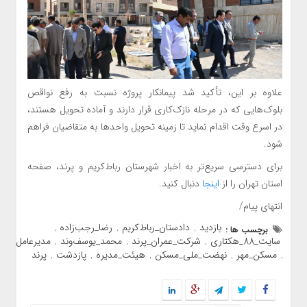
علاوه بر این، تأکید شد پیمانکار پروژه نسبت به رفع نواقص
بلوک‌هایی که در مرحله نازک‌کاری قرار دارند و آماده تحویل هستند،
در اسرع وقت اقدام نماید تا زمینه تحویل واحدها به متقاضیان فراهم
شود.
برای دسترسی سریع‌تر به اخبار شهرستان رباط‌کریم و پرند، صفحه
استان تهران را از
اینجا
دنبال کنید.
انتهای پیام/
بازدید
دادستان_رباط‌کریم
رضا_رجب‌زاده
برچسب ها :
,
,
,
سایت_88_هکتاری
شرکت_عمران_پرند
محمد_یوسف‌وند
مدیرعامل
,
,
,
مسکن_مهر
نهضت_ملی_مسکن
هیئت_مدیره
پازدشت
پرند
,
,
,
,
,