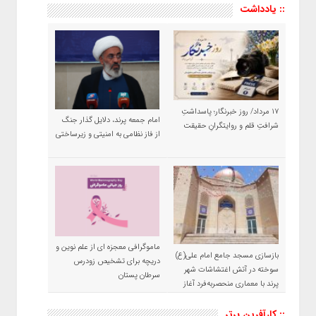
:: یادداشت
۱۷ مرداد/ روز خبرنگار؛ پاسداشتِ
امام جمعه پرند، دلایل گذار جنگ
شرافتِ قلم و روایتگرانِ حقیقت
از فاز نظامی به امنیتی و زیرساختی
ماموگرافی معجزه ای از علم نوین و
بازسازی مسجد جامع امام علی(ع)
دریچه برای تشخیص زودرس
سوخته در آتش اغتشاشات شهر
سرطان پستان
پرند با معماری منحصربه‌فرد آغاز
شد
:: کارآفرین برتر