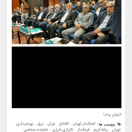
انتهای پیام/
استاندار_تهران
افتتاح
ایران
برق
بهره‌برداری
برچسب ها :
,
,
,
,
,
تهران
رباط‌کریم
فرماندار
ناترازی_انرژی
نماینده_مجلس
,
,
,
,
,