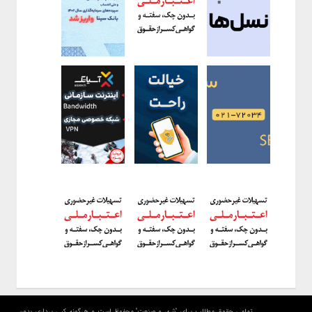
تمامی حقوق مطالب برای "شهر و صنعت" محفوظ است و هرگونه کپی برداری بدون