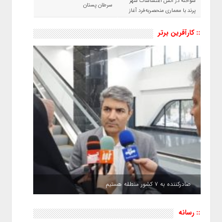
سوخته در آتش اغتشاشات شهر
سرطان پستان
پرند با معماری منحصربه‌فرد آغاز
شد
:: کارآفرین برتر
صادرکننده به ۷ کشور منطقه هستیم
:: رسانه