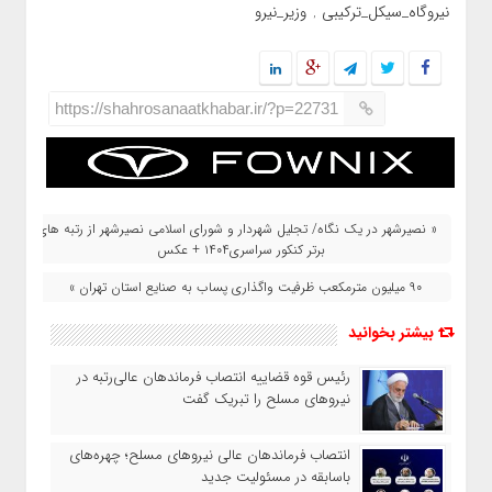
نیروگاه_سیکل_ترکیبی
وزیر_نیرو
,
https://shahrosanaatkhabar.ir/?p=22731
« نصیرشهر در یک نگاه/ تجلیل شهردار و شورای اسلامی نصیرشهر از رتبه های
برتر کنکور سراسری۱۴۰۴ + عکس
۹۰ میلیون مترمکعب ظرفیت واگذاری پساب به صنایع استان تهران »
بیشتر بخوانید
رئیس قوه قضاییه انتصاب‌ فرماندهان عالی‌رتبه در
نیروهای مسلح را تبریک گفت
انتصاب فرماندهان عالی‌ نیروهای مسلح؛ چهره‌های
باسابقه در مسئولیت‌ جدید