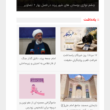
چشم نوازی بوستان های شهر پرند در فصل بهار + تصاویر
:: یادداشت
۱۷ مرداد/ روز خبرنگار؛ پاسداشتِ
امام جمعه پرند، دلایل گذار جنگ
شرافتِ قلم و روایتگرانِ حقیقت
از فاز نظامی به امنیتی و زیرساختی
ماموگرافی معجزه ای از علم نوین و
بازسازی مسجد جامع امام علی(ع)
دریچه برای تشخیص زودرس