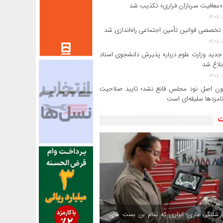
«معافیت سربازان فراری» تکذیب شد
 تخصصی قوانین تأمین اجتماعی راه‌اندازی شد
جدید وزارت علوم درباره پذیرش دانشجوی استاد
بلاغ شد
ن اصل نود مجلس قانع نشد؛ تایید صلاحیت
امزدها سلیقه‌ای است
ت
 شلنگی ماری؛ ابزاری که تمام بن بست های