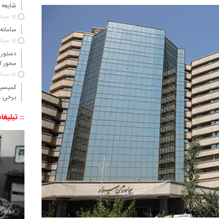
شایعه 
15 مرداد 1405
سامانه
15 مرداد 1405
دستور 
محور ا
15 مرداد 1405
کمیسیو
برخی ن
:: تبلیغا
دوربین