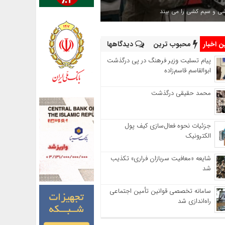
شی و سیم کشی را می بیند
 اخبار
محبوب ترین
دیدگاهها
پیام تسلیت وزیر فرهنگ در پی درگذشت
ابوالقاسم قاسم‌زاده
محمد حقیقی درگذشت
جزئیات نحوه فعال‌سازی کیف پول
الکترونیک
شایعه «معافیت سربازان فراری» تکذیب
شد
سامانه تخصصی قوانین تأمین اجتماعی
راه‌اندازی شد