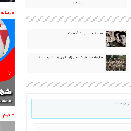
نشد »
:: رسانه
محمد حقیقی درگذشت
شایعه «معافیت سربازان فراری» تکذیب شد
شر خواهد شد.
:: فیلم
نمایشگر
ویدیو