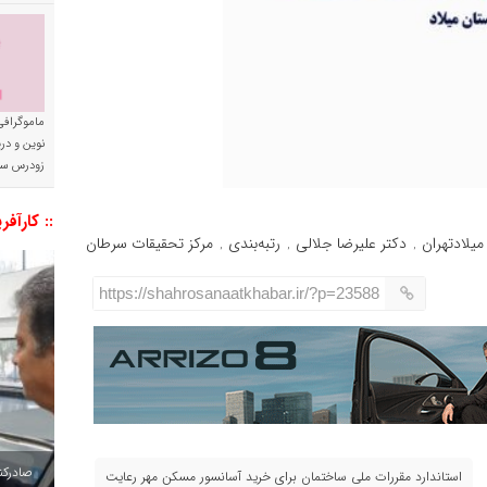
ماموگرافی
نوین و د
زودرس سر
:: کارآفر
میلادتهران
دكتر عليرضا جلالي
رتبه‌بندی
مركز تحقيقات سرطان
,
,
,
https://shahrosanaatkhabar.ir/?p=23588
صادرکننده به ۷ 
استاندارد مقررات ملی ساختمان برای خرید آسانسور مسکن مهر رعایت