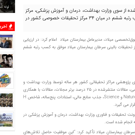
لوله ک
م شده از سوی وزارت بهداشت، درمان و آموزش پزشكی، مركز
تحقيقات بالينی سرطان بيمارستان میلاد موفق به كسب رتبه ششم در ميان ۳۴ مركز تحقيقات خصوصی كشور در
آخرین
‌تخصصی ميلاد، مديرعامل بيمارستان میلاد اعلام كرد: در ارزيابی
 تحقيقات بالينی سرطان بيمارستان ميلاد موفق به كسب رتبه ششم
‌های پژوهشی مراكز تحقيقاتی كشور هر ساله توسط وزارت بهداشت و
دانشگاه‌های متبوع در محورهای گوناگونی از جمله برونداد پژوهشی، مقالات منتشرشده در ۲۵ درصد برتر مجلات، مقالات با همكاري
بين‌المللی، مقالات پراستناد و داغ، مقالات منتشرشده در مجلات Nature و Science، جذب منابع مالی، استنادات پنج‌ساله، شاخص H
رار می گيرد.
عاونت تحقيقات و فناوری وزارت بهداشت، درمان و آموزش پزشكی در
ه انجام شده است.
سرطان بيمارستان ميلاد تأكيد كرد: “اين موفقيت حاصل تلاش‌های