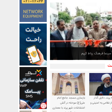
 سینما فرهنگ رباط کریم
 گذر فرهنگی سیمرغ شهر پرند
شت
پرند، دلایل گذار
بازسازی مسجد جامع امام
ز نظامی به امنیتی و
علی(ع) سوخته در آتش
اغتشاشات شهر پرند با معماری