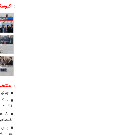
:: کیوسک
:: منتخ
جزئیات
بانک‌ها 
۸ ه
اختصاص 
پس از
تهران به