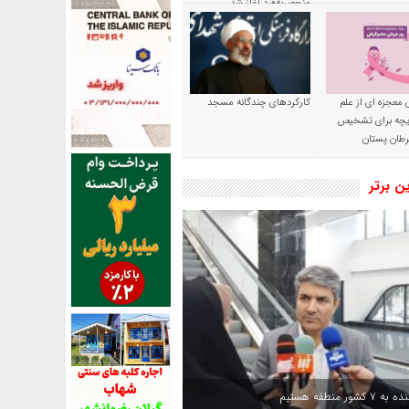
منحصربه‌فرد آغاز شد
 معجزه ای از علم
کارکردهای چندگانه مسجد
ریچه برای تشخیص
طان پستان
ین برتر
کشور منطقه هستیم