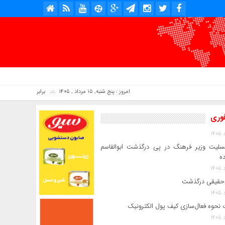
امروز : پنج شنبه, ۱۵ مرداد , ۱۴۰۵ .::. برابر با : Thursday, 6 August , 2026 .::. اخبار منتشر شده : 7 خبر
فوری
سلیت وزیر فرهنگ در پی درگذشت ابوالقاسم
ده
حقیقی درگذشت
 نحوه فعال‌سازی کیف پول الکترونیک