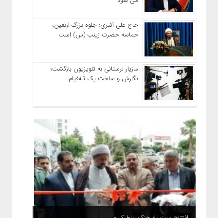
می شود
حاج‌ علی‌ اکبری: جلوه بزرگ اربعین،
حماسه حضرت زینب (س) است
مازیار لرستانی به تلویزیون بازگشت؛
نگارش و ساخت یک تله‌فیلم
افتتاح سینما فرهنگ رباط کریم