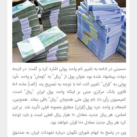
حسینی در ادامه به تغییر نام واحد پولی اشاره کرد و گفت: در لایحه
دولت پیشنهاد شده بود عنوان پول از “ریال” به “تومان” و واحد خُرد
پولی به “قِران” تغییر کند، اما با توجه به تصریح بند (الف) ماده ۵۸
قانون بانک مرکزی مبنی بر اینکه واحد پول ایران “ریال” است،
کمیسیون رأی داد نام پول ملی همچنان “ریال” باقی بماند. همچنین،
اضعاف و واحد خرد پول (قِران) مطابق مصوبه قبلی تأیید شد. بر این
اساس، هر ریال جدید معادل ۱۰ هزار ریال فعلی است و باید توجه
کرد هر ریال جدید معادل ۱۰۰ قِران خواهد بود.
وی در پاسخ به ابهام شورای نگهبان درباره تعهدات ایران به صندوق