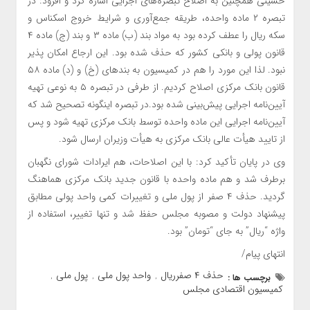
حسینی همچنین به اصلاح تبصره‌های اجرایی اشاره کرد و افزود: در
تبصره ۲ ماده واحده، طریقه جمع‌آوری و شرایط خروج اسکناس و
سکه ریال را عطف کرده بود به مواد بند (ب) ماده ۳ و بند (ج) ماده ۴
قانون پولی و بانکی کشور که حذف شده بود. این ارجاع امکان پذیر
نبود. لذا این مورد را هم در کمیسیون به بندهای (خ) و (د) ماده ۵۸
قانون بانک مرکزی اصلاح کردیم. از طرفی در تبصره ۵ به نوعی تهیه
آیین‌نامه اجرایی پیش‌بینی شده بود.در تبصره اینگونه تصحیح شد که
آیین‌نامه اجرایی این ماده واحده توسط بانک مرکزی تهیه شود و پس
از تایید هیأت عالی بانک مرکزی به هیأت وزیران ارسال شود.
وی در پایان تأکید کرد: با این اصلاحات، هم ایرادات شورای نگهبان
برطرف شد و هم ماده واحده با قانون جدید بانک مرکزی هماهنگ
گردید. حذف ۴ صفر از پول ملی و تغییرات کمی واحد پولی مطابق
پیشنهاد دولت و مصوبه مجلس حفظ شد و تنها تغییر، استفاده از
واژه “ریال” به جای “تومان” بود.
انتهای پیام/
حذف ۴ صفرریال
واحد پول ملی
پول ملی
برچسب ها :
,
,
,
کمیسیون اقتصادی مجلس