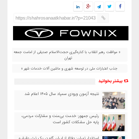
https://shahrosanaatkhabar.ir/?p=21043
« موافقت رهبر انقلاب با کناره‌گیری حجت‌الاسلام صدیقی از امامت جمعه
تهران
جذب اعتبارات ملی در توسعه شهری و ماشین آلات خدمات شهر »
بیشتر بخوانید
نتیجه آزمون ورودی سمپاد سال ۱۴۰۵ اعلام شد
رئیس جمهور: خدمت بی‌منت و مشارکت مردمی،
پایه حل مشکلات کشور است
استاندار تهران: دفاع از ایران گاه در یک تیتر دقیق و