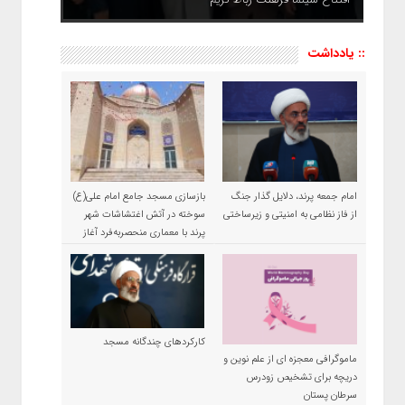
:: یادداشت
امام جمعه پرند، دلایل گذار جنگ
بازسازی مسجد جامع امام علی(ع)
از فاز نظامی به امنیتی و زیرساختی
سوخته در آتش اغتشاشات شهر
پرند با معماری منحصربه‌فرد آغاز
شد
کارکردهای چندگانه مسجد
ماموگرافی معجزه ای از علم نوین و
دریچه برای تشخیص زودرس
سرطان پستان