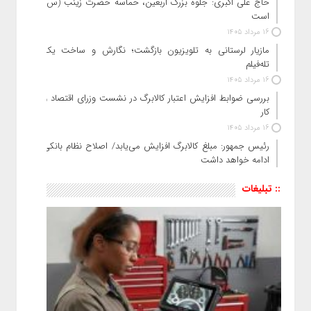
حاج‌ علی‌ اکبری: جلوه بزرگ اربعین، حماسه حضرت زینب (س)
است
16 مرداد 1405
مازیار لرستانی به تلویزیون بازگشت؛ نگارش و ساخت یک
تله‌فیلم
16 مرداد 1405
بررسی ضوابط افزایش اعتبار کالابرگ در نشست وزرای اقتصاد و
کار
16 مرداد 1405
رئیس‌ جمهور: مبلغ کالابرگ افزایش می‌یابد/ اصلاح نظام بانکی
ادامه خواهد داشت
:: تبلیغات