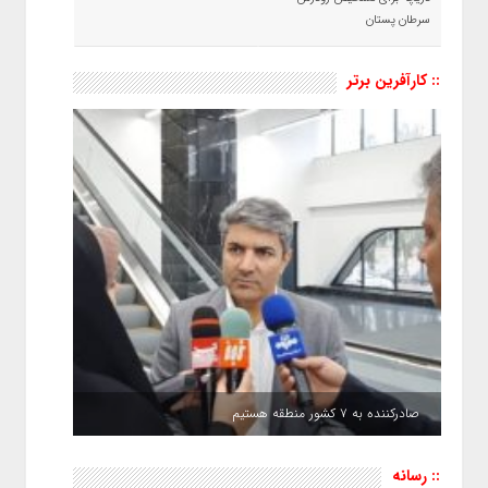
سرطان پستان
:: کارآفرین برتر
صادرکننده به ۷ کشور منطقه هستیم
:: رسانه