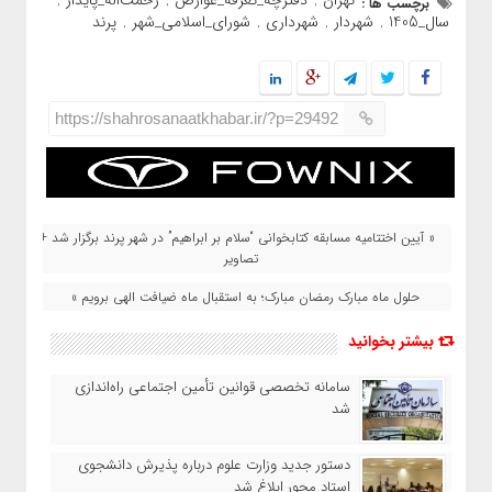
برچسب ها :
,
,
,
سال_1405
شهردار
شهرداری
شورای_اسلامی_شهر
پرند
,
,
,
,
https://shahrosanaatkhabar.ir/?p=29492
« آیین اختتامیه مسابقه کتابخوانی “سلام بر ابراهیم” در شهر پرند برگزار شد +
تصاویر
حلول ماه مبارک رمضان مبارک؛ به استقبال ماه ضیافت الهی برویم »
بیشتر بخوانید
سامانه تخصصی قوانین تأمین اجتماعی راه‌اندازی
شد
دستور جدید وزارت علوم درباره پذیرش دانشجوی
استاد محور ابلاغ شد