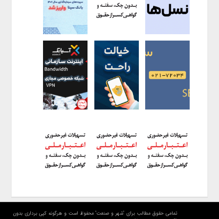
تمامی حقوق مطالب برای "شهر و صنعت" محفوظ است و هرگونه کپی برداری بدون