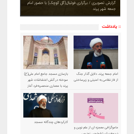
چشم نوازی بوستان های شهر پرند در فصل بهار + تصاویر
:: یادداشت
امام جمعه پرند، دلایل گذار جنگ
بازسازی مسجد جامع امام علی(ع)
از فاز نظامی به امنیتی و زیرساختی
سوخته در آتش اغتشاشات شهر
پرند با معماری منحصربه‌فرد آغاز
شد
کارکردهای چندگانه مسجد
ماموگرافی معجزه ای از علم نوین و
دریچه برای تشخیص زودرس