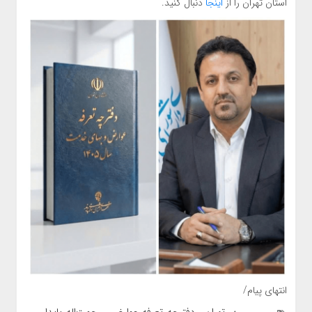
استان تهران را از
اینجا
دنبال کنید.
انتهای پیام/
تهران
دفترچه_تعرفه_عوارض
رحمت‌اله_پایدار