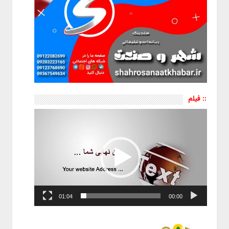
:: فیلم
نمایشگر
ویدیو
01:04
00:00