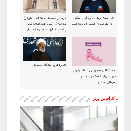
امام جمعه پرند، دلایل گذار جنگ
بازسازی مسجد جامع امام علی(ع)
از فاز نظامی به امنیتی و زیرساختی
سوخته در آتش اغتشاشات شهر
پرند با معماری منحصربه‌فرد آغاز
شد
کارکردهای چندگانه مسجد
ماموگرافی معجزه ای از علم نوین و
دریچه برای تشخیص زودرس
سرطان پستان
:: کارآفرین برتر