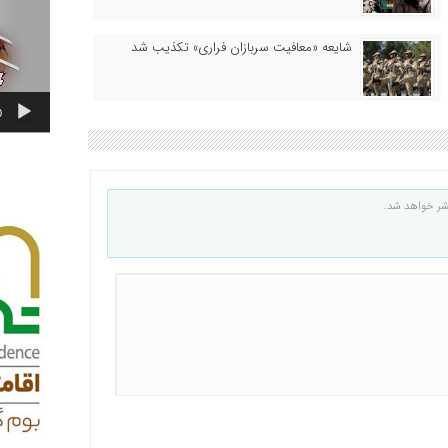
شایعه «معافیت سربازان فراری» تکذیب شد
0
شر خواهد شد.