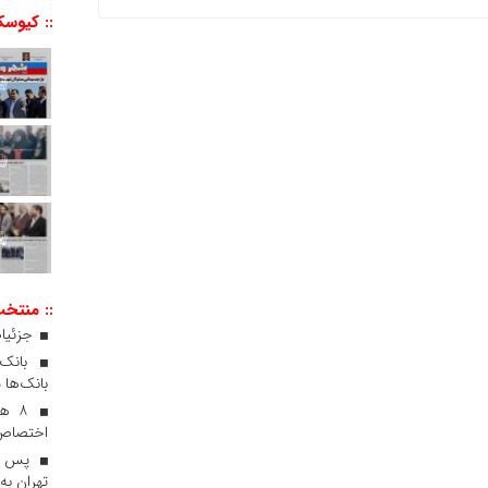
:: کیوسک
:: منتخ
جزئیات
بانک‌ها 
۸ ه
اختصاص 
پس از
تهران به