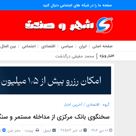
صفحه ما را در شبکه های اجتماعی دنبال کنید
صفحه اصلی
ایران
سیاسی
اقتصادی
اجتماعی
بین الملل
اخبار ویژه
محمد حقیقی درگذشت
گروه :
اقتصادی
/
آخرین اخبار
سخنگوی بانک مرکزی از مداخله مستمر و سنگین
01 دی 1404
کد خبر 27583
ایمیل
پرینت
سایز متن
/