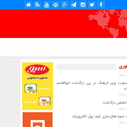
امروز : پنج شنبه, ۱۵ مرداد , ۱۴۰۵ .::. برابر با : Thursday, 6 August , 2026 .::. اخبار منتشر شده : 7 خبر
فوری
سلیت وزیر فرهنگ در پی درگذشت ابوالقاسم
ده
حقیقی درگذشت
 نحوه فعال‌سازی کیف پول الکترونیک