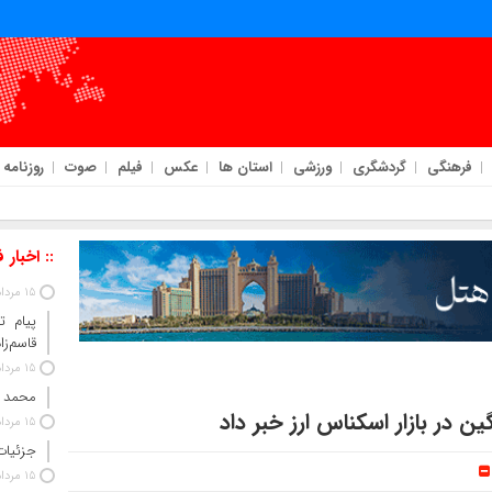
فرهنگی
گردشگری
ورزشی
استان ها
عکس
فیلم
صوت
روزنامه
:: اخبار 
15 مرداد 1405
پیام ت
قاسم‌زا
15 مرداد 1405
محمد 
 در بازار اسکناس ارز خبر داد
15 مرداد 1405
جزئیات
15 مرداد 1405