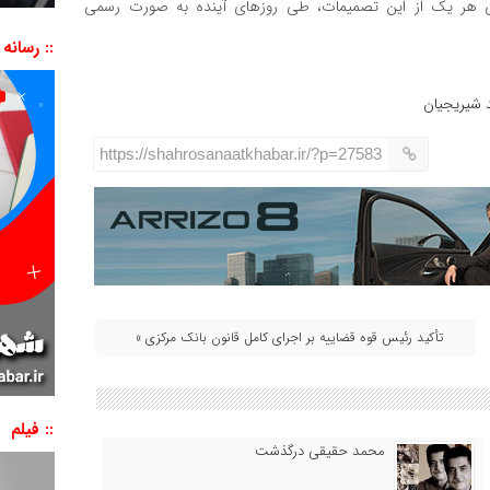
رای هر یک از این تصمیمات، طی روزهای آینده به صورت رسمی
:: رسانه
شیریجیان
https://shahrosanaatkhabar.ir/?p=27583
تأکید رئیس قوه قضاییه بر اجرای کامل قانون بانک مرکزی »
:: فیلم
محمد حقیقی درگذشت
نمایشگر
ویدیو