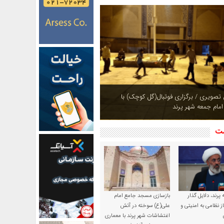
ازی بوستان های شهر پرند در فصل بهار +
شت
پرند، دلایل گذار
بازسازی مسجد جامع امام
ز نظامی به امنیتی و
علی(ع) سوخته در آتش
اغتشاشات شهر پرند با معماری