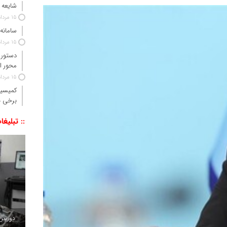
شایعه 
15 مرداد 1405
سامانه
15 مرداد 1405
دستور 
محور ا
15 مرداد 1405
کمیسیو
برخی ن
:: تبلیغا
دوربین