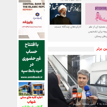
منحصربه‌فرد آغاز شد
 معجزه ای از علم
کارکردهای چندگانه مسجد
ریچه برای تشخیص
طان پستان
ین برتر
کشور منطقه هستیم