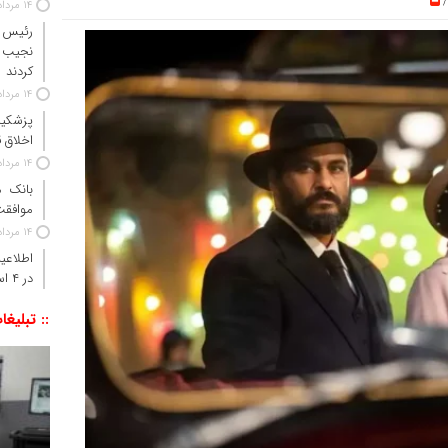
14 مرداد 1405
رئیس‌ 
نجیب 
کردند
14 مرداد 1405
پزشکیا
اخلاق ق
14 مرداد 1405
موافقت
14 مرداد 1405
اطلاعی
در ۴ استان جنوبی کشور
:: تبلیغا