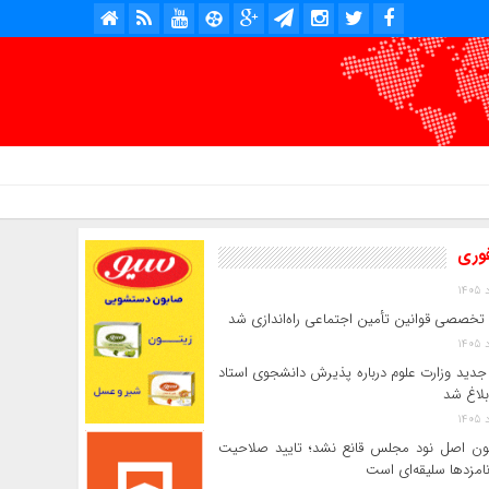
امروز : پنج شنبه, ۱۵ مرداد , ۱۴۰۵ .::. برابر با : Thursday, 6 August , 2026 .::. اخبار منتشر شده : 3 خبر
فوری
 تخصصی قوانین تأمین اجتماعی راه‌اندازی شد
جدید وزارت علوم درباره پذیرش دانشجوی استاد
بلاغ شد
ن اصل نود مجلس قانع نشد؛ تایید صلاحیت
امزدها سلیقه‌ای است