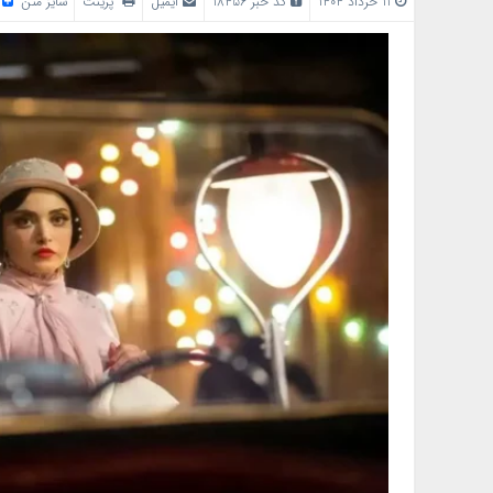
11 خرداد 1404
کد خبر 18456
ایمیل
پرینت
سایز متن
/