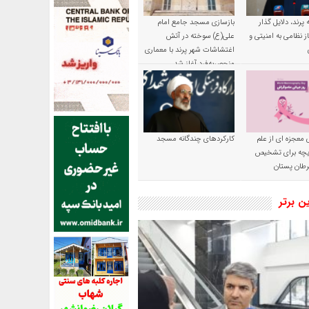
پرند، دلایل گذار
بازسازی مسجد جامع امام
ز نظامی به امنیتی و
علی(ع) سوخته در آتش
اغتشاشات شهر پرند با معماری
منحصربه‌فرد آغاز شد
 معجزه ای از علم
کارکردهای چندگانه مسجد
ریچه برای تشخیص
طان پستان
ین برتر