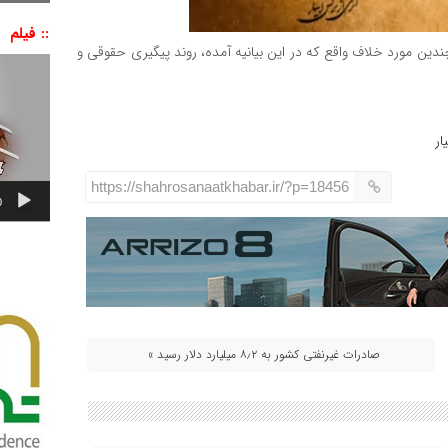
:: فیلم
ت چندین مورد خلاف واقع که در این بیانیه آمده، روند پیگیری حقوقی و
نمایشگر
ویدیو
ار
https://shahrosanaatkhabar.ir/?p=18456
0
صادرات غیرنفتی کشور به ۸٫۲ میلیارد دلار رسید »