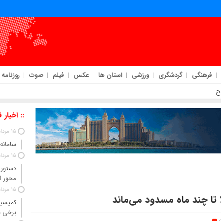
فرهنگی
گردشگری
ورزشی
استان ها
عکس
فیلم
صوت
روزنامه
ور ابلاغ شد
:: اخبار 
15 مرداد 1405
سامانه
15 مرداد 1405
دستور 
محور ا
15 مرداد 1405
ا تا چند ماه مسدود می‌ماند
کمیسیو
برخی ن