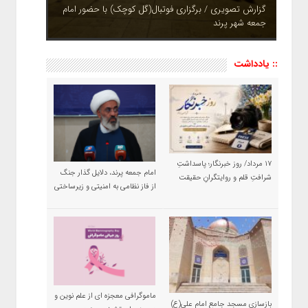
چشم نوازی بوستان های شهر پرند در فصل بهار + تصاویر
:: یادداشت
۱۷ مرداد/ روز خبرنگار؛ پاسداشتِ
امام جمعه پرند، دلایل گذار جنگ
شرافتِ قلم و روایتگرانِ حقیقت
از فاز نظامی به امنیتی و زیرساختی
ماموگرافی معجزه ای از علم نوین و
بازسازی مسجد جامع امام علی(ع)