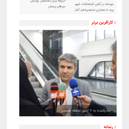
دریچه برای تشخیص زودرس
سوخته در آتش اغتشاشات شهر
سرطان پستان
پرند با معماری منحصربه‌فرد آغاز
شد
:: کارآفرین برتر
صادرکننده به ۷ کشور منطقه هستیم
:: رسانه